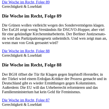
Die Woche im Recht, Folge 89
Gerechtigkeit & Loseblatt
Die Woche im Recht, Folge 89
Die Grü­nen wol­len viel­leicht wegen des Son­der­ver­mö­gens kla­gen.
Der EuGH zeigt wenig Ver­ständ­nis für DSGVO-Hop­per, aber viel
für eine ge­kün­dig­te Kir­chen­mit­ar­bei­te­rin. Der Ber­li­ner Jus­tiz­se­na­to­
rin wird das Par­ti­zi­pa­ti­ons­ge­setz un­heim­lich. Und wen zeigt man an,
wenn man von Grok gero­as­tet wird?
Die Woche im Recht, Folge 88
Gerechtigkeit & Loseblatt
Die Woche im Recht, Folge 88
Der BGH öffnet die Tür für Klagen gegen Impfstoff-Hersteller, in
der Türkei wird einem Erdoğan-Kritiker der Prozess gemacht und in
Deutschland gibt es wieder Ermittlungen gegen Kolumnisten.
Außerdem: Die EU will das Urheberrecht reformieren und das
Familienministerium hat kein Geld für Feminismus.
Die Woche im Recht, Folge 87
Gerechtigkeit & Loseblatt