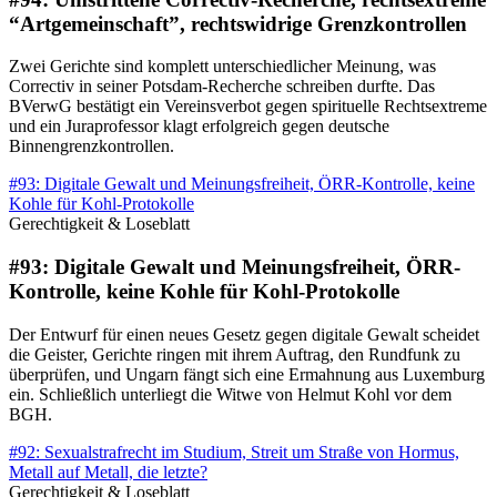
“Artgemeinschaft”, rechtswidrige Grenzkontrollen
Zwei Gerichte sind komplett unterschiedlicher Meinung, was
Correctiv in seiner Potsdam-Recherche schreiben durfte. Das
BVerwG bestätigt ein Vereinsverbot gegen spirituelle Rechtsextreme
und ein Juraprofessor klagt erfolgreich gegen deutsche
Binnengrenzkontrollen.
#93: Digitale Gewalt und Meinungsfreiheit, ÖRR-Kontrolle, keine
Kohle für Kohl-Protokolle
Gerechtigkeit & Loseblatt
#93: Digitale Gewalt und Meinungsfreiheit, ÖRR-
Kontrolle, keine Kohle für Kohl-Protokolle
Der Entwurf für einen neues Gesetz gegen digitale Gewalt scheidet
die Geister, Gerichte ringen mit ihrem Auftrag, den Rundfunk zu
überprüfen, und Ungarn fängt sich eine Ermahnung aus Luxemburg
ein. Schließlich unterliegt die Witwe von Helmut Kohl vor dem
BGH.
#92: Sexualstrafrecht im Studium, Streit um Straße von Hormus,
Metall auf Metall, die letzte?
Gerechtigkeit & Loseblatt