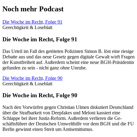
Noch mehr Podcast
Die Woche im Recht, Folge 91
Gerechtigkeit & Loseblatt
Die Woche im Recht, Folge 91
Das Urteil im Fall des getöteten Polizisten Simon B. löst eine riesige
Debatte aus und das neue Gesetz gegen digitale Gewalt wirft Fragen
der Kunstfreiheit auf. Außerdem scheint eine neue BGH-Präsidentin
gefunden zu sein - nicht ganz ohne Unruhe.
Die Woche im Recht, Folge 90
Gerechtigkeit & Loseblatt
Die Woche im Recht, Folge 90
Nach den Vor­wür­fen gegen Chris­ti­an Ulmen dis­ku­tiert Deutsch­land
über die Straf­bar­keit von De­epfakes und Me­lo­ni kas­siert eine
Schlap­pe bei ihrer Jus­tiz-Re­form. Au­ßer­dem ver­lie­ren die Ge­
schäfts­füh­rer der Deut­schen Um­welt­hil­fe vor dem BGH und die FU
Ber­lin ge­winnt einen Streit um An­ti­se­mi­tis­mus.