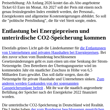
Preiserhöhung: Ab Anfang 2026 kostet das als Abo angebotene
Ticket 63 Euro im Monat. Ab 2027 soll der Preis mit einem noch
genau festzulegenden Index ermittelt werden, der Personal-,
Energiekosten und allgemeine Kostensteigerungen abbildet. So soll
die "politische Preisfindung", die für viel Streit sorgte, enden.
Entlastung bei Energiepreisen und
unterirdische CO2-Speicherung kommen
Ebenfalls grünes Licht gab die Länderkammer für
die Entlastungen
von Unternehmen und privaten Haushalten bei Energiepreisen
. Bei
den zuvor schon vom Bundestag beschlossenen
Gesetzesänderungen geht es zum einen um eine Senkung der Strom-
Netzentgelte. Den Betreibern der Übertragungsnetze wird im
kommenden Jahr ein staatlicher Zuschuss in Höhe von 6,5
Milliarden Euro gewährt. Das soll dafür sorgen, dass die
Netzentgelte für private Haushalte und Unternehmen sinken.
Zum
anderen werden Gaskunden von der sogenannten
Gasspeicherumlage befreit
. Mit ihr war die staatlich angeordnete
Befüllung der Speicher nach der Energiekrise 2022 finanziert
worden.
Die unterirdische CO2-Speicherung in Deutschland wird Realität.
Die Länder haben
der vom Bundestag beschlossenen gesetzlichen