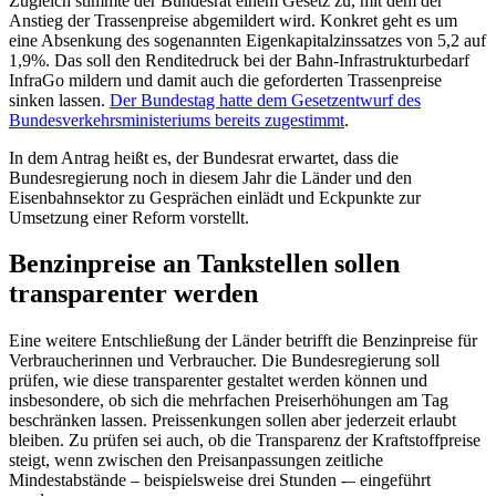
Zugleich stimmte der Bundesrat einem Gesetz zu, mit dem der
Anstieg der Trassenpreise abgemildert wird. Konkret geht es um
eine Absenkung des sogenannten Eigenkapitalzinssatzes von 5,2 auf
1,9%. Das soll den Renditedruck bei der Bahn-Infrastrukturbedarf
InfraGo mildern und damit auch die geforderten Trassenpreise
sinken lassen.
Der Bundestag hatte dem Gesetzentwurf des
Bundesverkehrsministeriums bereits zugestimmt
.
In dem Antrag heißt es, der Bundesrat erwartet, dass die
Bundesregierung noch in diesem Jahr die Länder und den
Eisenbahnsektor zu Gesprächen einlädt und Eckpunkte zur
Umsetzung einer Reform vorstellt.
Benzinpreise an Tankstellen sollen
transparenter werden
Eine weitere Entschließung der Länder betrifft die Benzinpreise für
Verbraucherinnen und Verbraucher. Die Bundesregierung soll
prüfen, wie diese transparenter gestaltet werden können und
insbesondere, ob sich die mehrfachen Preiserhöhungen am Tag
beschränken lassen. Preissenkungen sollen aber jederzeit erlaubt
bleiben. Zu prüfen sei auch, ob die Transparenz der Kraftstoffpreise
steigt, wenn zwischen den Preisanpassungen zeitliche
Mindestabstände – beispielsweise drei Stunden -– eingeführt