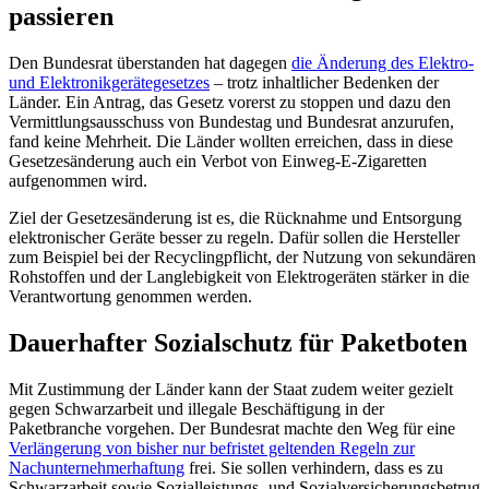
passieren
Den Bundesrat überstanden hat dagegen
die Änderung des Elektro-
und Elektronikgerätegesetzes
– trotz inhaltlicher Bedenken der
Länder. Ein Antrag, das Gesetz vorerst zu stoppen und dazu den
Vermittlungsausschuss von Bundestag und Bundesrat anzurufen,
fand keine Mehrheit. Die Länder wollten erreichen, dass in diese
Gesetzesänderung auch ein Verbot von Einweg-E-Zigaretten
aufgenommen wird.
Ziel der Gesetzesänderung ist es, die Rücknahme und Entsorgung
elektronischer Geräte besser zu regeln. Dafür sollen die Hersteller
zum Beispiel bei der Recyclingpflicht, der Nutzung von sekundären
Rohstoffen und der Langlebigkeit von Elektrogeräten stärker in die
Verantwortung genommen werden.
Dauerhafter Sozialschutz für Paketboten
Mit Zustimmung der Länder kann der Staat zudem weiter gezielt
gegen Schwarzarbeit und illegale Beschäftigung in der
Paketbranche vorgehen. Der Bundesrat machte den Weg für eine
Verlängerung von bisher nur befristet geltenden Regeln zur
Nachunternehmerhaftung
frei. Sie sollen verhindern, dass es zu
Schwarzarbeit sowie Sozialleistungs- und Sozialversicherungsbetrug