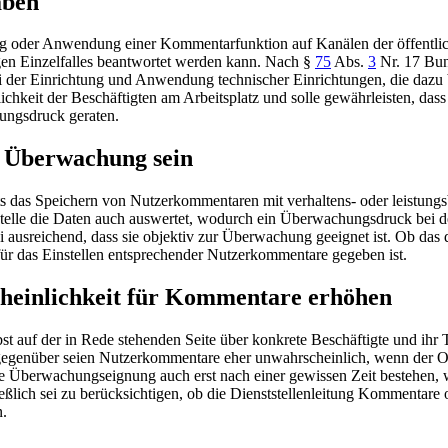
aben
ung oder Anwendung einer Kommentarfunktion auf Kanälen der öffentl
gen Einzelfalles beantwortet werden kann. Nach
§
75
Abs.
3
Nr. 17 Bun
 der Einrichtung und Anwendung technischer Einrichtungen, die dazu b
eit der Beschäftigten am Arbeitsplatz und solle gewährleisten, dass B
ungsdruck geraten.
 Überwachung sein
ts das Speichern von Nutzerkommentaren mit verhaltens- oder leistun
nststelle die Daten auch auswertet, wodurch ein Überwachungsdruck bei
usreichend, dass sie objektiv zur Überwachung geeignet ist. Ob das der 
für das Einstellen entsprechender Nutzerkommentare gegeben ist.
cheinlichkeit für Kommentare erhöhen
bst auf der in Rede stehenden Seite über konkrete Beschäftigte und ihr 
gegenüber seien Nutzerkommentare eher unwahrscheinlich, wenn der Onli
e Überwachungseignung auch erst nach einer gewissen Zeit bestehen, w
lich sei zu berücksichtigen, ob die Dienststellenleitung Kommentare 
.