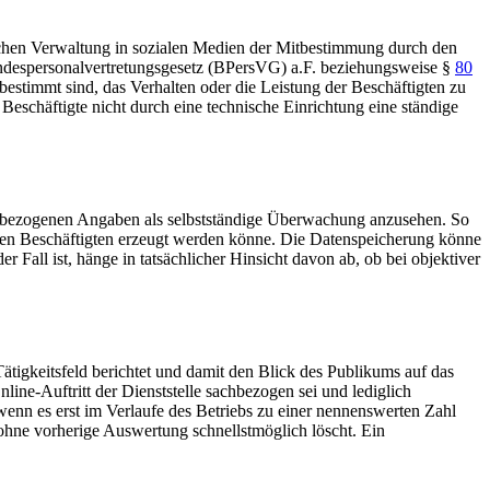
ichen Verwaltung in sozialen Medien der Mitbestimmung durch den
despersonalvertretungsgesetz (BPersVG)
a.F. beziehungsweise
§
80
estimmt sind, das Verhalten oder die Leistung der Beschäftigten zu
eschäftigte nicht durch eine technische Einrichtung eine ständige
gsbezogenen Angaben als selbstständige Überwachung anzusehen. So
 den Beschäftigten erzeugt werden könne. Die Datenspeicherung könne
Fall ist, hänge in tatsächlicher Hinsicht davon ab, ob bei objektiver
Tätigkeitsfeld berichtet und damit den Blick des Publikums auf das
ne-Auftritt der Dienststelle sachbezogen sei und lediglich
enn es erst im Verlaufe des Betriebs zu einer nennenswerten Zahl
ohne vorherige Auswertung schnellstmöglich löscht. Ein