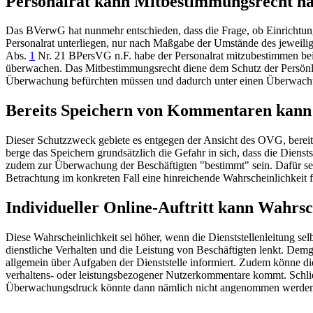
Personalrat kann Mitbestimmungsrecht h
Das
BVerwG
hat nunmehr entschieden, dass die Frage, ob Einricht
Personalrat unterliegen, nur nach Maßgabe der Umstände des jeweili
Abs.
1
Nr. 21 BPersVG
n.F. habe der Personalrat mitzubestimmen bei
überwachen. Das Mitbestimmungsrecht diene dem Schutz der Persönlichk
Überwachung befürchten müssen und dadurch unter einen Überwach
Bereits Speichern von Kommentaren kann
Dieser Schutzzweck gebiete es entgegen der Ansicht des OVG, berei
berge das Speichern grundsätzlich die Gefahr in sich, dass die Die
zudem zur Überwachung der Beschäftigten "bestimmt" sein. Dafür sei a
Betrachtung im konkreten Fall eine hinreichende Wahrscheinlichkeit 
Individueller Online-Auftritt kann Wahrs
Diese Wahrscheinlichkeit sei höher, wenn die Dienststellenleitung sel
dienstliche Verhalten und die Leistung von Beschäftigten lenkt. Dem
allgemein über Aufgaben der Dienststelle informiert. Zudem könne di
verhaltens- oder leistungsbezogener Nutzerkommentare kommt. Schließ
Überwachungsdruck könnte dann nämlich nicht angenommen werden