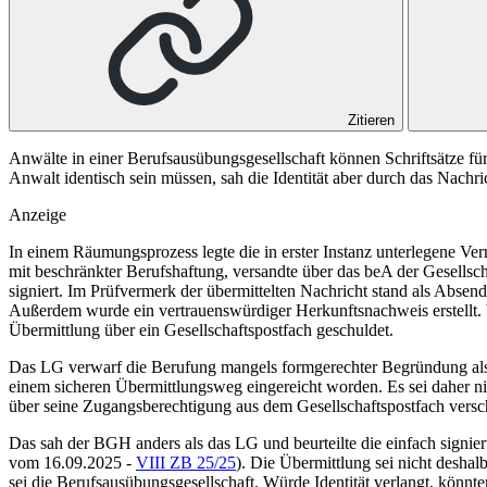
Zitieren
Anwälte in einer Berufsausübungsgesellschaft können Schriftsätze für
Anwalt identisch sein müssen, sah die Identität aber durch das Nachr
Anzeige
In einem Räumungsprozess legte die in erster Instanz unterlegene Verm
mit beschränkter Berufshaftung, versandte über das beA der Gesellsch
signiert. Im Prüfvermerk der übermittelten Nachricht stand als Absen
Außerdem wurde ein vertrauenswürdiger Herkunftsnachweis erstellt. We
Übermittlung über ein Gesellschaftspostfach geschuldet.
Das LG verwarf die Berufung mangels formgerechter Begründung als un
einem sicheren Übermittlungsweg eingereicht worden. Es sei daher nic
über seine Zugangsberechtigung aus dem Gesellschaftspostfach versc
Das sah der
BGH
anders als das LG und beurteilte die einfach signi
vom 16.09.2025 -
VIII ZB 25/25
). Die Übermittlung sei nicht desha
sei die Berufsausübungsgesellschaft. Würde Identität verlangt, könnte