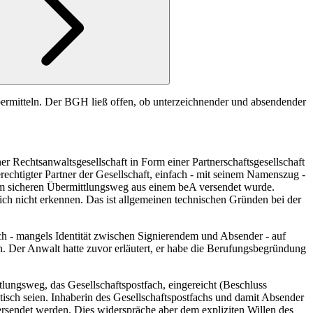
 übermitteln. Der BGH ließ offen, ob unterzeichnender und absendender
er Rechtsanwaltsgesellschaft in Form einer Partnerschaftsgesellschaft
echtigter Partner der Gesellschaft, einfach - mit seinem Namenszug -
einem sicheren Übermittlungsweg aus einem beA versendet wurde.
ich nicht erkennen. Das ist allgemeinen technischen Gründen bei der
ch - mangels Identität zwischen Signierendem und Absender - auf
en. Der Anwalt hatte zuvor erläutert, er habe die Berufungsbegründung
lungsweg, das Gesellschaftspostfach, eingereicht (
Beschluss
tisch seien. Inhaberin des Gesellschaftspostfachs und damit Absender
 versendet werden. Dies widerspräche aber dem expliziten Willen des