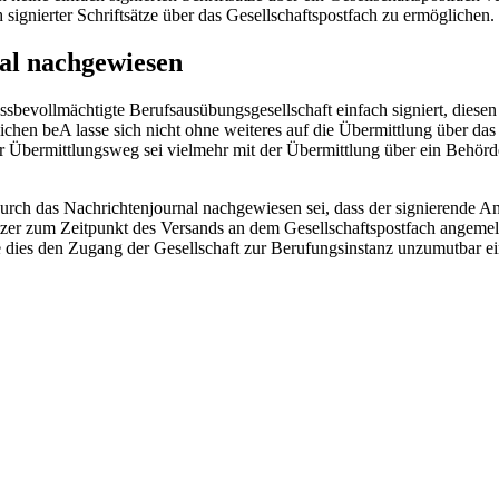
signierter Schriftsätze über das Gesellschaftspostfach zu ermöglichen.
al nachgewiesen
zessbevollmächtigte Berufsausübungsgesellschaft einfach signiert, dies
chen beA lasse sich nicht ohne weiteres auf die Übermittlung über das
r Übermittlungsweg sei vielmehr mit der Übermittlung über ein Behörd
ll durch das Nachrichtenjournal nachgewiesen sei, dass der signierende
tzer zum Zeitpunkt des Versands an dem Gesellschaftspostfach angeme
 dies den Zugang der Gesellschaft zur Berufungsinstanz unzumutbar e