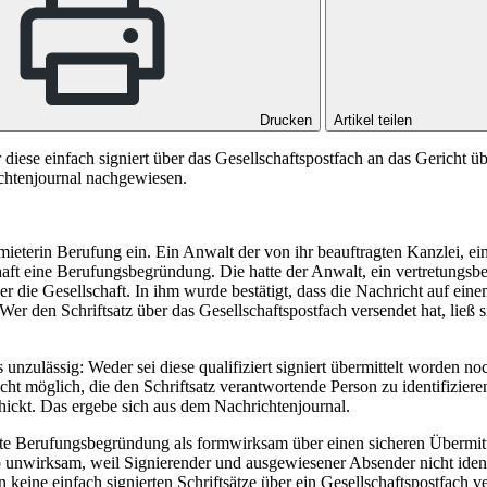
Drucken
Artikel teilen
 diese einfach signiert über das Gesellschaftspostfach an das Gericht
ichtenjournal nachgewiesen.
ieterin Berufung ein. Ein Anwalt der von ihr beauftragten Kanzlei, ein
aft eine Berufungsbegründung. Die hatte der Anwalt, ein vertretungsber
der die Gesellschaft. In ihm wurde bestätigt, dass die Nachricht auf 
r den Schriftsatz über das Gesellschaftspostfach versendet hat, ließ s
zulässig: Weder sei diese qualifiziert signiert übermittelt worden no
ht möglich, die den Schriftsatz verantwortende Person zu identifizier
hickt. Das ergebe sich aus dem Nachrichtenjournal.
erte Berufungsbegründung als formwirksam über einen sicheren Übermitt
lb unwirksam, weil Signierender und ausgewiesener Absender nicht iden
n keine einfach signierten Schriftsätze über ein Gesellschaftspostfach