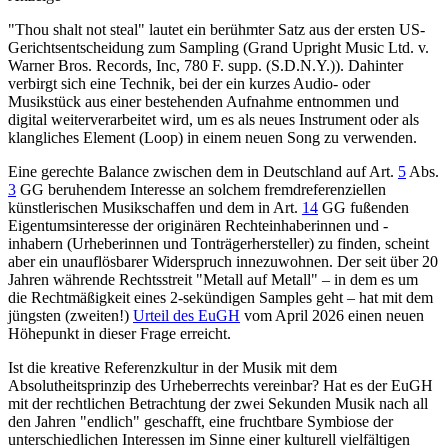
"Thou shalt not steal" lautet ein berühmter Satz aus der ersten US-
Gerichtsentscheidung zum Sampling (Grand Upright Music Ltd. v.
Warner Bros. Records, Inc, 780 F. supp. (S.D.N.Y.)). Dahinter
verbirgt sich eine Technik, bei der ein kurzes Audio- oder
Musikstück aus einer bestehenden Aufnahme entnommen und
digital weiterverarbeitet wird, um es als neues Instrument oder als
klangliches Element (Loop) in einem neuen Song zu verwenden.
Eine gerechte Balance zwischen dem in Deutschland auf
Art.
5
Abs.
3
GG
beruhendem Interesse an solchem fremdreferenziellen
künstlerischen Musikschaffen und dem in
Art.
14
GG
fußenden
Eigentumsinteresse der originären Rechteinhaberinnen und -
inhabern (Urheberinnen und Tonträgerhersteller) zu finden, scheint
aber ein unauflösbarer Widerspruch innezuwohnen. Der seit über 20
Jahren währende Rechtsstreit "Metall auf Metall" – in dem es um
die Rechtmäßigkeit eines 2-sekündigen Samples geht – hat mit dem
jüngsten (zweiten!)
Urteil des EuGH
vom April 2026 einen neuen
Höhepunkt in dieser Frage erreicht.
Ist die kreative Referenzkultur in der Musik mit dem
Absolutheitsprinzip des Urheberrechts vereinbar? Hat es der EuGH
mit der rechtlichen Betrachtung der zwei Sekunden Musik nach all
den Jahren "endlich" geschafft, eine fruchtbare Symbiose der
unterschiedlichen Interessen im Sinne einer kulturell vielfältigen