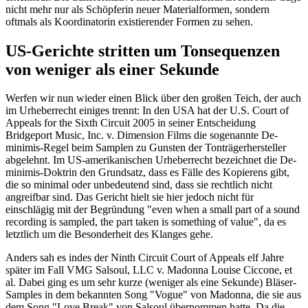
nicht mehr nur als Schöpferin neuer Materialformen, sondern
oftmals als Koordinatorin existierender Formen zu sehen.
US-Gerichte stritten um Tonsequenzen
von weniger als einer Sekunde
Werfen wir nun wieder einen Blick über den großen Teich, der auch
im Urheberrecht einiges trennt: In den USA hat der U.S. Court of
Appeals for the Sixth Circuit 2005 in seiner Entscheidung
Bridgeport Music, Inc. v. Dimension Films die sogenannte De-
minimis-Regel beim Samplen zu Gunsten der Tonträgerhersteller
abgelehnt. Im US-amerikanischen Urheberrecht bezeichnet die De-
minimis-Doktrin den Grundsatz, dass es Fälle des Kopierens gibt,
die so minimal oder unbedeutend sind, dass sie rechtlich nicht
angreifbar sind. Das Gericht hielt sie hier jedoch nicht für
einschlägig mit der Begründung "even when a small part of a sound
recording is sampled, the part taken is something of value", da es
letztlich um die Besonderheit des Klanges gehe.
Anders sah es indes der Ninth Circuit Court of Appeals elf Jahre
später im Fall VMG Salsoul, LLC v. Madonna Louise Ciccone, et
al. Dabei ging es um sehr kurze (weniger als eine Sekunde) Bläser-
Samples in dem bekannten Song "Vogue" von Madonna, die sie aus
dem Song "Love Break" von Salsoul übernommen hatte. Da die