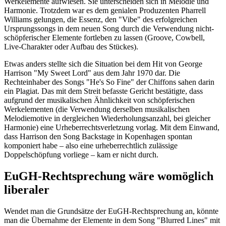
Werkelemente aufwiesen. Sie unterscheiden sich in Melodie und
Harmonie. Trotzdem war es dem genialen Produzenten Pharrell
Williams gelungen, die Essenz, den "Vibe" des erfolgreichen
Ursprungssongs in dem neuen Song durch die Verwendung nicht-
schöpferischer Elemente fortleben zu lassen (Groove, Cowbell,
Live-Charakter oder Aufbau des Stückes).
Etwas anders stellte sich die Situation bei dem Hit von George
Harrison "My Sweet Lord" aus dem Jahr 1970 dar. Die
Rechteinhaber des Songs "He's So Fine" der Chiffons sahen darin
ein Plagiat. Das mit dem Streit befasste Gericht bestätigte, dass
aufgrund der musikalischen Ähnlichkeit von schöpferischen
Werkelementen (die Verwendung derselben musikalischen
Melodiemotive in dergleichen Wiederholungsanzahl, bei gleicher
Harmonie) eine Urheberrechtsverletzung vorlag. Mit dem Einwand,
dass Harrison den Song Backstage in Kopenhagen spontan
komponiert habe – also eine urheberrechtlich zulässige
Doppelschöpfung vorliege – kam er nicht durch.
EuGH-Rechtsprechung wäre womöglich
liberaler
Wendet man die Grundsätze der EuGH-Rechtsprechung an, könnte
man die Übernahme der Elemente in dem Song "Blurred Lines" mit