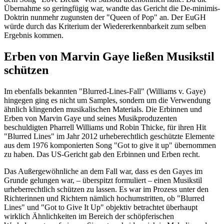
Übernahme so geringfügig war, wandte das Gericht die De-minimis-
Doktrin nunmehr zugunsten der "Queen of Pop" an. Der EuGH
würde durch das Kriterium der Wiedererkennbarkeit zum selben
Ergebnis kommen.
Erben von Marvin Gaye ließen Musikstil
schützen
Im ebenfalls bekannten "Blurred-Lines-Fall" (Williams v. Gaye)
hingegen ging es nicht um Samples, sondern um die Verwendung
ähnlich klingenden musikalischen Materials. Die Erbinnen und
Erben von Marvin Gaye und seines Musikproduzenten
beschuldigten Pharrell Williams und Robin Thicke, für ihren Hit
"Blurred Lines" im Jahr 2012 urheberechtlich geschützte Elemente
aus dem 1976 komponierten Song "Got to give it up" übernommen
zu haben. Das US-Gericht gab den Erbinnen und Erben recht.
Das Außergewöhnliche an dem Fall war, dass es den Gayes im
Grunde gelungen war, – überspitzt formuliert – einen Musikstil
urheberrechtlich schützen zu lassen. Es war im Prozess unter den
Richterinnen und Richtern nämlich hochumstritten, ob "Blurred
Lines" und "Got to Give It Up" objektiv betrachtet überhaupt
wirklich Ähnlichkeiten im Bereich der schöpferischen