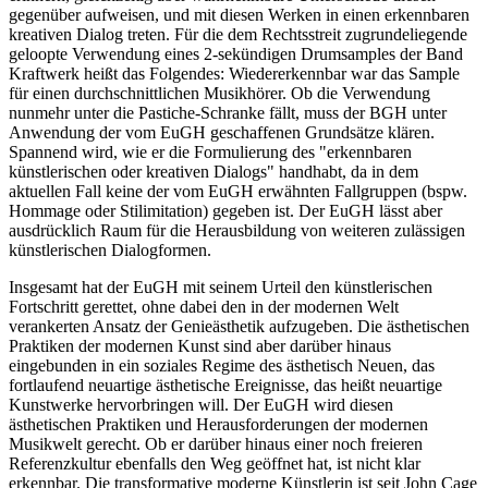
gegenüber aufweisen, und mit diesen Werken in einen erkennbaren
kreativen Dialog treten. Für die dem Rechtsstreit zugrundeliegende
geloopte Verwendung eines 2-sekündigen Drumsamples der Band
Kraftwerk heißt das Folgendes: Wiedererkennbar war das Sample
für einen durchschnittlichen Musikhörer. Ob die Verwendung
nunmehr unter die Pastiche-Schranke fällt, muss der BGH unter
Anwendung der vom EuGH geschaffenen Grundsätze klären.
Spannend wird, wie er die Formulierung des "erkennbaren
künstlerischen oder kreativen Dialogs" handhabt, da in dem
aktuellen Fall keine der vom EuGH erwähnten Fallgruppen (bspw.
Hommage oder Stilimitation) gegeben ist. Der EuGH lässt aber
ausdrücklich Raum für die Herausbildung von weiteren zulässigen
künstlerischen Dialogformen.
Insgesamt hat der EuGH mit seinem Urteil den künstlerischen
Fortschritt gerettet, ohne dabei den in der modernen Welt
verankerten Ansatz der Genieästhetik aufzugeben. Die ästhetischen
Praktiken der modernen Kunst sind aber darüber hinaus
eingebunden in ein soziales Regime des ästhetisch Neuen, das
fortlaufend neuartige ästhetische Ereignisse, das heißt neuartige
Kunstwerke hervorbringen will. Der EuGH wird diesen
ästhetischen Praktiken und Herausforderungen der modernen
Musikwelt gerecht. Ob er darüber hinaus einer noch freieren
Referenzkultur ebenfalls den Weg geöffnet hat, ist nicht klar
erkennbar. Die transformative moderne Künstlerin ist seit John Cage