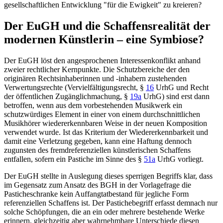
gesellschaftlichen Entwicklung "für die Ewigkeit" zu kreieren?
Der EuGH und die Schaffensrealität der
modernen Künstlerin – eine Symbiose?
Der EuGH löst den angesprochenen Interessenkonflikt anhand
zweier rechtlicher Kernpunkte. Die Schutzbereiche der den
originären Rechtsinhaberinnen und -inhabern zustehenden
Verwertungsrechte (Vervielfältigungsrecht,
§
16
UrhG
und Recht
der öffentlichen Zugänglichmachung,
§
19a
UrhG
) sind erst dann
betroffen, wenn aus dem vorbestehenden Musikwerk ein
schutzwürdiges Element in einer von einem durchschnittlichen
Musikhörer wiedererkennbaren Weise in der neuen Komposition
verwendet wurde. Ist das Kriterium der Wiedererkennbarkeit und
damit eine Verletzung gegeben, kann eine Haftung dennoch
zugunsten des fremdreferenziellen künstlerischen Schaffens
entfallen, sofern ein Pastiche im Sinne des
§
51a
UrhG
vorliegt.
Der EuGH stellte in Auslegung dieses sperrigen Begriffs klar, dass
im Gegensatz zum Ansatz des BGH in der Vorlagefrage die
Pasticheschranke kein Auffangtatbestand für jegliche Form
referenziellen Schaffens ist. Der Pastichebegriff erfasst demnach nur
solche Schöpfungen, die an ein oder mehrere bestehende Werke
erinnern, gleichzeitig aber wahrnehmbare Unterschiede diesen