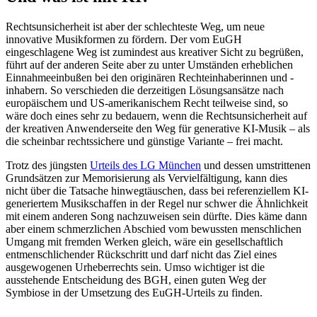
Rechtsunsicherheit ist aber der schlechteste Weg, um neue
innovative Musikformen zu fördern. Der vom EuGH
eingeschlagene Weg ist zumindest aus kreativer Sicht zu begrüßen,
führt auf der anderen Seite aber zu unter Umständen erheblichen
Einnahmeeinbußen bei den originären Rechteinhaberinnen und -
inhabern. So verschieden die derzeitigen Lösungsansätze nach
europäischem und US-amerikanischem Recht teilweise sind, so
wäre doch eines sehr zu bedauern, wenn die Rechtsunsicherheit auf
der kreativen Anwenderseite den Weg für generative KI-Musik – als
die scheinbar rechtssichere und günstige Variante – frei macht.
Trotz des jüngsten
Urteils des LG München
und dessen umstrittenen
Grundsätzen zur Memorisierung als Vervielfältigung, kann dies
nicht über die Tatsache hinwegtäuschen, dass bei referenziellem KI-
generiertem Musikschaffen in der Regel nur schwer die Ähnlichkeit
mit einem anderen Song nachzuweisen sein dürfte. Dies käme dann
aber einem schmerzlichen Abschied vom bewussten menschlichen
Umgang mit fremden Werken gleich, wäre ein gesellschaftlich
entmenschlichender Rückschritt und darf nicht das Ziel eines
ausgewogenen Urheberrechts sein. Umso wichtiger ist die
ausstehende Entscheidung des BGH, einen guten Weg der
Symbiose in der Umsetzung des EuGH-Urteils zu finden.