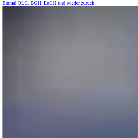
Einmal OLG, BGH, EuGH und wieder zurück