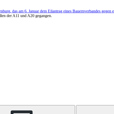
burg, das am 6. Januar dem Eilantrag eines Bauernverbandes gegen 
llen der A11 und A20 gegangen.