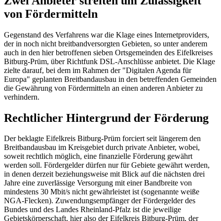
Zwei Anbieter streiten um Zulässigkeit
von Fördermitteln
Gegenstand des Verfahrens war die Klage eines Internetproviders,
der in noch nicht breitbandversorgten Gebieten, so unter anderem
auch in den hier betroffenen sieben Ortsgemeinden des Eifelkreises
Bitburg-Prüm, über Richtfunk DSL-Anschlüsse anbietet. Die Klage
zielte darauf, bei dem im Rahmen der "Digitalen Agenda für
Europa" geplanten Breitbandausbau in den betreffenden Gemeinden
die Gewährung von Fördermitteln an einen anderen Anbieter zu
verhindern.
Rechtlicher Hintergrund der Förderung
Der beklagte Eifelkreis Bitburg-Prüm forciert seit längerem den
Breitbandausbau im Kreisgebiet durch private Anbieter, wobei,
soweit rechtlich möglich, eine finanzielle Förderung gewährt
werden soll. Fördergelder dürfen nur für Gebiete gewährt werden,
in denen derzeit beziehungsweise mit Blick auf die nächsten drei
Jahre eine zuverlässige Versorgung mit einer Bandbreite von
mindestens 30 Mbit/s nicht gewährleistet ist (sogenannte weiße
NGA-Flecken). Zuwendungsempfänger der Fördergelder des
Bundes und des Landes Rheinland-Pfalz ist die jeweilige
Gebietskörperschaft, hier also der Eifelkreis Bitburg-Prüm, der