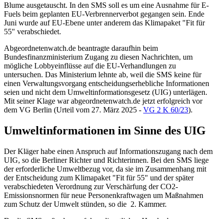
Blume ausgetauscht. In den SMS soll es um eine Ausnahme für E-
Fuels beim geplanten EU-Verbrennerverbot gegangen sein. Ende
Juni wurde auf EU-Ebene unter anderem das Klimapaket "Fit für
55" verabschiedet.
Abgeordnetenwatch.de beantragte daraufhin beim
Bundesfinanzministerium Zugang zu diesen Nachrichten, um
mögliche Lobbyeinflüsse auf die EU-Verhandlungen zu
untersuchen. Das Ministerium lehnte ab, weil die SMS keine für
einen Verwaltungsvorgang entscheidungserhebliche Informationen
seien und nicht dem Umweltinformationsgesetz (UIG) unterlägen.
Mit seiner Klage war abgeordnetenwatch.de jetzt erfolgreich vor
dem
VG Berlin (Urteil vom 27. März 2025 -
VG 2 K 60/23
).
Umweltinformationen im Sinne des UIG
Der Kläger habe einen Anspruch auf Informationszugang nach dem
UIG, so die Berliner Richter und Richterinnen. Bei den SMS liege
der erforderliche Umweltbezug vor, da sie im Zusammenhang mit
der Entscheidung zum Klimapaket "Fit für 55" und der später
verabschiedeten Verordnung zur Verschärfung der CO2-
Emissionsnormen für neue Personenkraftwagen um Maßnahmen
zum Schutz der Umwelt stünden, so die 2. Kammer.