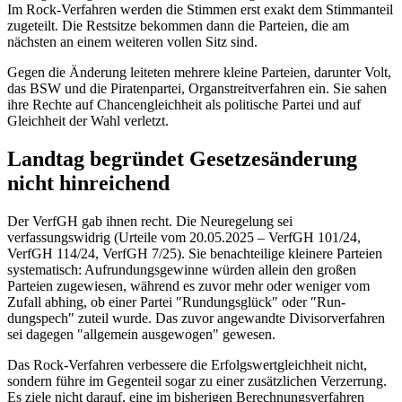
Im Rock-Verfahren werden die Stimmen erst exakt dem Stimmanteil
zugeteilt. Die Restsitze bekommen dann die Parteien, die am
nächsten an einem weiteren vollen Sitz sind.
Gegen die Änderung leiteten mehrere kleine Parteien, darunter Volt,
das BSW und die Piratenpartei, Organstreitverfahren ein. Sie sahen
ihre Rechte auf Chancen­gleichheit als politische Partei und auf
Gleichheit der Wahl verletzt.
Landtag begründet Gesetzesänderung
nicht hinreichend
Der VerfGH gab ihnen recht. Die Neuregelung sei
verfassungswidrig (Urteile vom 20.05.2025 – VerfGH 101/24,
VerfGH 114/24, VerfGH 7/25). Sie benachteilige kleinere Parteien
systematisch: Aufrundungsgewinne würden allein den großen
Parteien zugewiesen, während es zuvor mehr oder weniger vom
Zufall abhing, ob einer Partei ″Rundungsglück″ oder ″Run­
dungspech″ zuteil wurde. Das zuvor angewandte Divisorverfahren
sei dagegen "allgemein ausgewogen" gewesen.
Das Rock-Verfahren verbessere die Erfolgswertgleichheit nicht,
sondern führe im Gegenteil sogar zu einer zusätzlichen Verzerrung.
Es ziele nicht darauf, eine im bisherigen Berechnungsverfah­ren