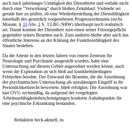
auch nach jahrelanger Untätigkeit des Dienstherrn und entfalle nicht
durch eine "Verwirkung" durch bloßen Zeitablauf. Vielmehr sei
gerade hier zu prüfen, ob eine Wiederherstellung der Dienstfähigkeit
innerhalb des gesetzlich vorgesehenen Prognosezeitraums (sechs
Monate,
§
33
Abs.
1
S. 3 LBG NRW
) überhaupt noch realistisch
sei. Damit komme der Dienstherr zum einen seiner Fürsorgepflicht
gegenüber seinen Beamten nach. Zum anderen bleibe aber auch das
öffentliche Interesse an der Klärung der Funktionsfähigkeit des
Staates bestehen.
Da die Atteste in den letzten Jahren von einem Zentrum für
Neurologie und Psychiatrie ausgestellt wurden, habe eine
Untersuchung auf diesem Gebiet angeordnet werden könne, auch
wenn die Exploration an sich bloß auf krankheitsbedingten
Fehlzeiten beruhte. Der Einwand der Beamtin, die die Anordnung
der psychiatrischen Untersuchung als unzulässigen Eingriff in ihr
Persönlichkeitsrecht bewertete, blieb erfolglos: Die Anordnung war
laut OVG rechtmäßig, da aufgrund der vorgelegten
Arbeitsunfähigkeitsbescheinigungen konkrete Anhaltspunkte für
eine psychische Erkrankung bestanden.
Redaktion beck-aktuell, ns