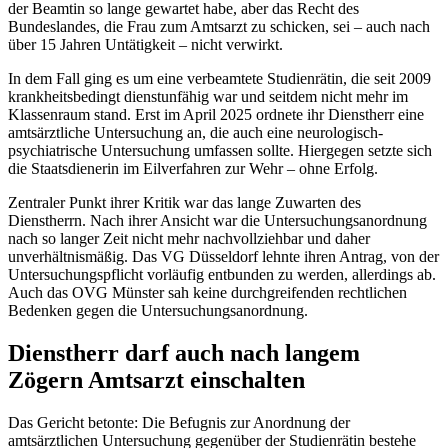
der Beamtin so lange gewartet habe, aber das Recht des
Bundeslandes, die Frau zum Amtsarzt zu schicken, sei – auch nach
über 15 Jahren Untätigkeit – nicht verwirkt.
In dem Fall ging es um eine verbeamtete Studienrätin, die seit 2009
krankheitsbedingt dienstunfähig war und seitdem nicht mehr im
Klassenraum stand. Erst im April 2025 ordnete ihr Dienstherr eine
amtsärztliche Untersuchung an, die auch eine neurologisch-
psychiatrische Untersuchung umfassen sollte. Hiergegen setzte sich
die Staatsdienerin im Eilverfahren zur Wehr – ohne Erfolg.
Zentraler Punkt ihrer Kritik war das lange Zuwarten des
Dienstherrn. Nach ihrer Ansicht war die Untersuchungsanordnung
nach so langer Zeit nicht mehr nachvollziehbar und daher
unverhältnismäßig. Das
VG Düsseldorf
lehnte ihren Antrag, von der
Untersuchungspflicht vorläufig entbunden zu werden, allerdings ab.
Auch das
OVG Münster
sah keine durchgreifenden rechtlichen
Bedenken gegen die Untersuchungsanordnung.
Dienstherr darf auch nach langem
Zögern Amtsarzt einschalten
Das Gericht betonte: Die Befugnis zur Anordnung der
amtsärztlichen Untersuchung gegenüber der Studienrätin bestehe