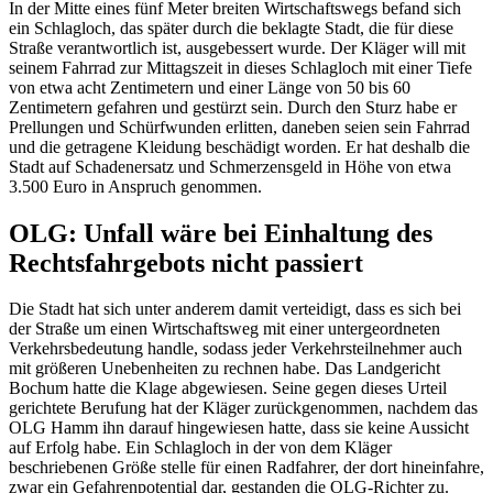
In der Mitte eines fünf Meter breiten Wirtschaftswegs befand sich
ein Schlagloch, das später durch die beklagte Stadt, die für diese
Straße verantwortlich ist, ausgebessert wurde. Der Kläger will mit
seinem Fahrrad zur Mittagszeit in dieses Schlagloch mit einer Tiefe
von etwa acht Zentimetern und einer Länge von 50 bis 60
Zentimetern gefahren und gestürzt sein. Durch den Sturz habe er
Prellungen und Schürfwunden erlitten, daneben seien sein Fahrrad
und die getragene Kleidung beschädigt worden. Er hat deshalb die
Stadt auf Schadenersatz und Schmerzensgeld in Höhe von etwa
3.500 Euro in Anspruch genommen.
OLG: Unfall wäre bei Einhaltung des
Rechtsfahrgebots nicht passiert
Die Stadt hat sich unter anderem damit verteidigt, dass es sich bei
der Straße um einen Wirtschaftsweg mit einer untergeordneten
Verkehrsbedeutung handle, sodass jeder Verkehrsteilnehmer auch
mit größeren Unebenheiten zu rechnen habe. Das Landgericht
Bochum hatte die Klage abgewiesen. Seine gegen dieses Urteil
gerichtete Berufung hat der Kläger zurückgenommen, nachdem das
OLG Hamm ihn darauf hingewiesen hatte, dass sie keine Aussicht
auf Erfolg habe. Ein Schlagloch in der von dem Kläger
beschriebenen Größe stelle für einen Radfahrer, der dort hineinfahre,
zwar ein Gefahrenpotential dar, gestanden die OLG-Richter zu.