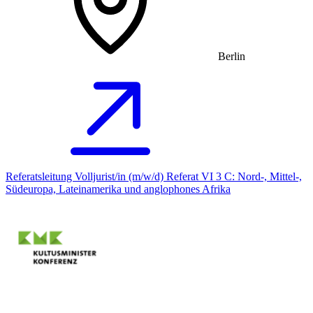
Berlin
Referatsleitung Volljurist/in (m/w/d) Referat VI 3 C: Nord-, Mittel-,
Südeuropa, Lateinamerika und anglophones Afrika