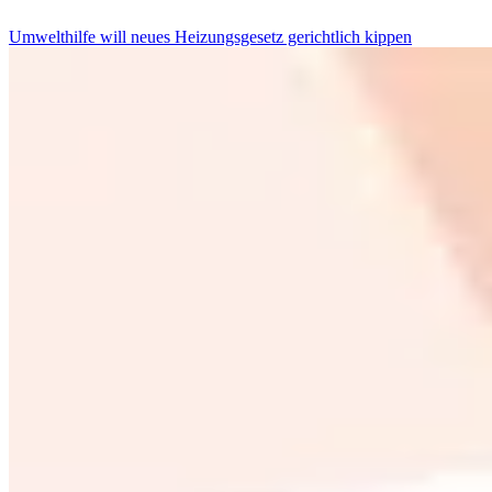
Umwelthilfe will neues Heizungsgesetz gerichtlich kippen