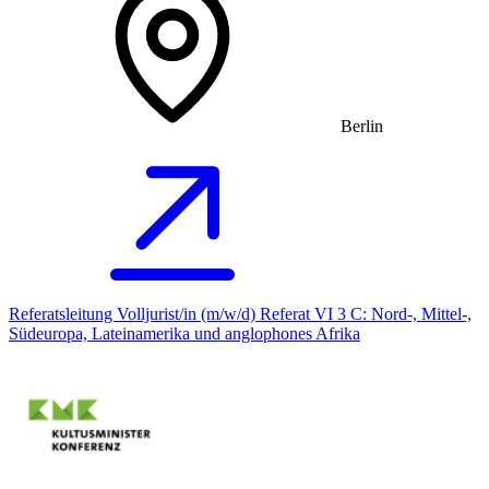
Berlin
Referatsleitung Volljurist/in (m/w/d) Referat VI 3 C: Nord-, Mittel-,
Südeuropa, Lateinamerika und anglophones Afrika