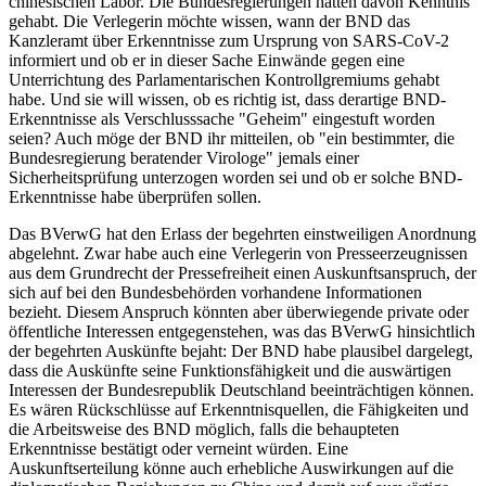
chinesischen Labor. Die Bundesregierungen hätten davon Kenntnis
gehabt. Die Verlegerin möchte wissen, wann der BND das
Kanzleramt über Erkenntnisse zum Ursprung von SARS-CoV-2
informiert und ob er in dieser Sache Einwände gegen eine
Unterrichtung des Parlamentarischen Kontrollgremiums gehabt
habe. Und sie will wissen, ob es richtig ist, dass derartige BND-
Erkenntnisse als Verschlusssache "Geheim" eingestuft worden
seien? Auch möge der BND ihr mitteilen, ob "ein bestimmter, die
Bundesregierung beratender Virologe" jemals einer
Sicherheitsprüfung unterzogen worden sei und ob er solche BND-
Erkenntnisse habe überprüfen sollen.
Das
BVerwG
hat den Erlass der begehrten einstweiligen Anordnung
abgelehnt. Zwar habe auch eine Verlegerin von Presseerzeugnissen
aus dem Grundrecht der Pressefreiheit einen Auskunftsanspruch, der
sich auf bei den Bundesbehörden vorhandene Informationen
bezieht. Diesem Anspruch könnten aber überwiegende private oder
öffentliche Interessen entgegenstehen, was das
BVerwG
hinsichtlich
der begehrten Auskünfte bejaht: Der BND habe plausibel dargelegt,
dass die Auskünfte seine Funktionsfähigkeit und die auswärtigen
Interessen der Bundesrepublik Deutschland beeinträchtigen können.
Es wären Rückschlüsse auf Erkenntnisquellen, die Fähigkeiten und
die Arbeitsweise des BND möglich, falls die behaupteten
Erkenntnisse bestätigt oder verneint würden. Eine
Auskunftserteilung könne auch erhebliche Auswirkungen auf die