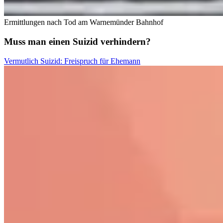
Ermittlungen nach Tod am Warnemünder Bahnhof
Muss man einen Suizid verhindern?
Vermutlich Suizid: Freispruch für Ehemann