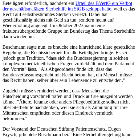
Beteiligten erforderlich, nachdem ein
Urteil des BVerfG ein Verbot
der geschäftsmäßigen Sterbehilfe im StGB gekippt hatte
, weil es das
Recht auf selbstbestimmtes Sterben verletzt. Dabei hat
geschäftsmäßig nichts mit Geld zu tun, sondern meint auf
Wiederholung angelegt. Im Oktober 2023 nahm eine
fraktionsübergreifende Gruppe im Bundestag das Thema Sterbehilfe
dann wieder auf.
Buschmann sagte nun, es brauche eine hinreichend klare gesetzliche
Regelung, die Rechtssicherheit für alle Beteiligten bringe. Es sei
jedoch gute Tradition, "dass sich die Bundesregierung in solchen
komplexen medizinethischen Fragen zurückhält und dem Parlament
den Vortritt" lässt. "Als Abgeordneter finde ich, dass das
Bundesverfassungsgericht
mit Recht betont hat, ein Mensch müsse
das Recht haben, selber über sein Lebensende zu entscheiden."
Zugleich müsse verhindert werden, dass Menschen die
Entscheidung vorschnell träfen und Druck auf sie ausgeübt werden
könne. "Ältere, Kranke oder anders Pflegebedürftige sollten nicht
über Sterbehilfe nachdenken, weil sie sich als Zumutung für ihre
Mitmenschen empfinden oder diesen Eindruck vermittelt
bekommen."
Der Vorstand der Deutschen Stiftung Patientenschutz, Eugen
Brysch, pflichtete Buschmann bei. "Eine Sterbehilferegelung kann