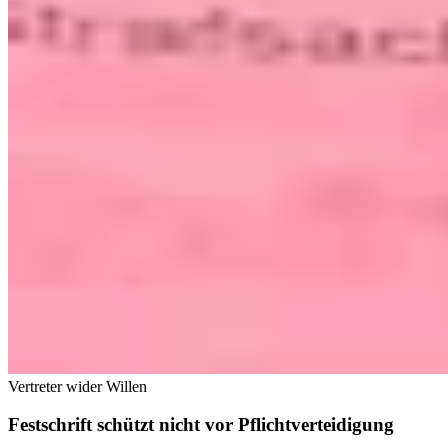
Vertreter wider Willen
Festschrift schützt nicht vor Pflichtverteidigung