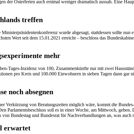
gen der Osterferien auch erstmal weniger dramatisch aussah. Eine Haup
hlands treffen
Ministerpräsidentenkonferenz wurde abgesagt, stattdessen sollte nun e
chsten Wert seit dem 15.01.2021 erreicht – beschloss das Bundeskabine
ngsexperimente mehr
en-Tages-Inzidenz von 100, Zusammenkünfte nur mit zwei Hausständen,
tionen pro Kreis und 100.000 Einwohnern in sieben Tagen dann gar nic
se noch absegnen
t einer Verkürzung von Beratungszeiten möglich wäre, kommt die Bundes
 Den Parlamentsbeschluss soll es in einer Woche, am Mittwoch, geben.
uss von Bundestag und Bundesrat für Nachverhandlungen an, was auch 
l erwartet