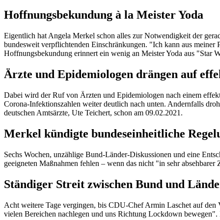
Hoffnungsbekundung à la Meister Yoda
Eigentlich hat Angela Merkel schon alles zur Notwendigkeit der ger
bundesweit verpflichtenden Einschränkungen. "Ich kann aus meiner Per
Hoffnungsbekundung erinnert ein wenig an Meister Yoda aus "Star Wa
Ärzte und Epidemiologen drängen auf effe
Dabei wird der Ruf von Ärzten und Epidemiologen nach einem effekt
Corona-Infektionszahlen weiter deutlich nach unten. Andernfalls dro
deutschen Amtsärzte, Ute Teichert, schon am 09.02.2021.
Merkel kündigte bundeseinheitliche Regel
Sechs Wochen, unzählige Bund-Länder-Diskussionen und eine Entschu
geeigneten Maßnahmen fehlen – wenn das nicht "in sehr absehbarer Ze
Ständiger Streit zwischen Bund und Länd
Acht weitere Tage vergingen, bis CDU-Chef Armin Laschet auf den 
vielen Bereichen nachlegen und uns Richtung Lockdown bewegen". 