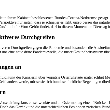
ade in ihrem Kabinett beschlossenen Bundes-Corona-Notbremse gesagt. D
spektive nur sagen, dass je schneller es geht, umso besser das natürlic
rs" – ob ihr Wort Gehör findet, darf in diesem Moment am Dienstag i
ktiveres Durchgreifen
iveren Durchgreifen gegen die Pandemie und besonders die Ausbreitun
ht uns eine neue dritte Pandemiewelle, die unser Gesundheitssystem üb
ungen an
ldigung der Kanzlerin über verpatzte Osterruhetage später schlug Me
it" anders werde, müsse sie sich bundeseinheitliche Regelungen überl
ern
Verschärfungskurs einschwenkte und an Ostermontag einen "Brücken-Lo
Doch das Gezänk und die unterschiedlichen Positionen zwischen Bun