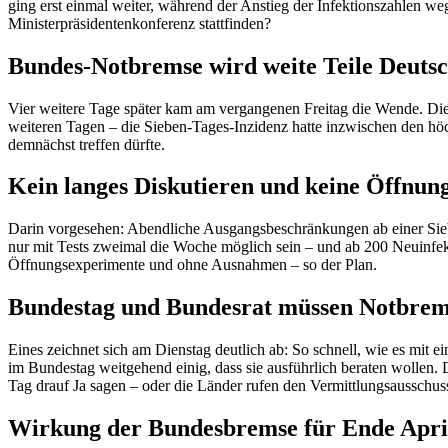
ging erst einmal weiter, während der Anstieg der Infektionszahlen we
Ministerpräsidentenkonferenz stattfinden?
Bundes-Notbremse wird weite Teile Deutsc
Vier weitere Tage später kam am vergangenen Freitag die Wende. Die 
weiteren Tagen – die Sieben-Tages-Inzidenz hatte inzwischen den hö
demnächst treffen dürfte.
Kein langes Diskutieren und keine Öffnu
Darin vorgesehen: Abendliche Ausgangsbeschränkungen ab einer Sieb
nur mit Tests zweimal die Woche möglich sein – und ab 200 Neuinfek
Öffnungsexperimente und ohne Ausnahmen – so der Plan.
Bundestag und Bundesrat müssen Notbrem
Eines zeichnet sich am Dienstag deutlich ab: So schnell, wie es mi
im Bundestag weitgehend einig, dass sie ausführlich beraten wollen.
Tag drauf Ja sagen – oder die Länder rufen den Vermittlungsaussch
Wirkung der Bundesbremse für Ende Apri