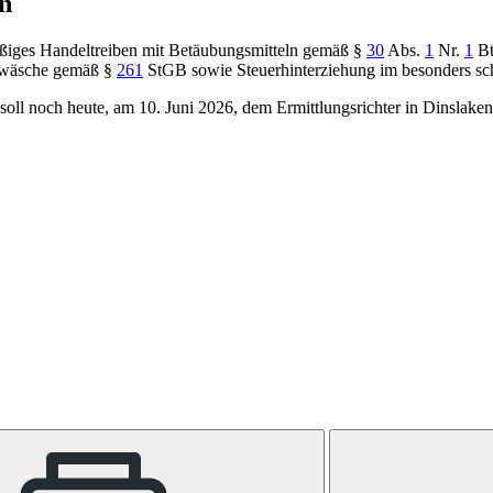
n
mäßiges Handeltreiben mit Betäubungsmitteln gemäß
§
30
Abs.
1
Nr.
1
B
dwäsche gemäß
§
261
StGB
sowie Steuerhinterziehung im besonders s
ll noch heute, am 10. Juni 2026, dem Ermittlungsrichter in Dinslake