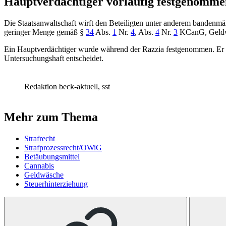
Hauptverdächtiger vorläufig festgenomme
Die Staatsanwaltschaft wirft den Beteiligten unter anderem banden
geringer Menge gemäß
§
34
Abs.
1
Nr.
4
, Abs.
4
Nr.
3
KCanG
, Gel
Ein Hauptverdächtiger wurde während der Razzia festgenommen. Er so
Untersuchungshaft entscheidet.
Redaktion beck-aktuell, sst
Mehr zum Thema
Strafrecht
Strafprozessrecht/OWiG
Betäubungsmittel
Cannabis
Geldwäsche
Steuerhinterziehung