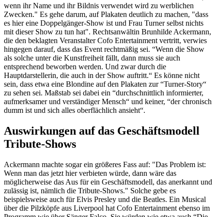
wenn ihr Name und ihr Bildnis verwendet wird zu werblichen
Zwecken." Es gehe darum, auf Plakaten deutlich zu machen, "dass
es hier eine Doppelgänger-Show ist und Frau Turner selbst nichts
mit dieser Show zu tun hat". Rechtsanwältin Brunhilde Ackermann,
die den beklagten Veranstalter Cofo Entertainment vertritt, verwies
hingegen darauf, dass das Event rechtmäßig sei. “Wenn die Show
als solche unter die Kunstfreiheit fällt, dann muss sie auch
entsprechend beworben werden. Und zwar durch die
Hauptdarstellerin, die auch in der Show auftritt.“ Es könne nicht
sein, dass etwa eine Blondine auf den Plakaten zur “Turner-Story“
zu sehen sei. Maßstab sei dabei ein “durchschnittlich informierter,
aufmerksamer und verständiger Mensch“ und keiner, “der chronisch
dumm ist und sich alles oberflächlich ansieht“.
Auswirkungen auf das Geschäftsmodell
Tribute-Shows
Ackermann machte sogar ein größeres Fass auf: "Das Problem ist:
Wenn man das jetzt hier verbieten würde, dann wäre das
möglicherweise das Aus für ein Geschäftsmodell, das anerkannt und
zulässig ist, nämlich die Tribute-Shows." Solche gebe es
beispielsweise auch für Elvis Presley und die Beatles. Ein Musical
über die Pilzköpfe aus Liverpool hat Cofo Entertainment ebenso im
Programm wie über Sänger Falco. Sie würden wie etwa auch “Die