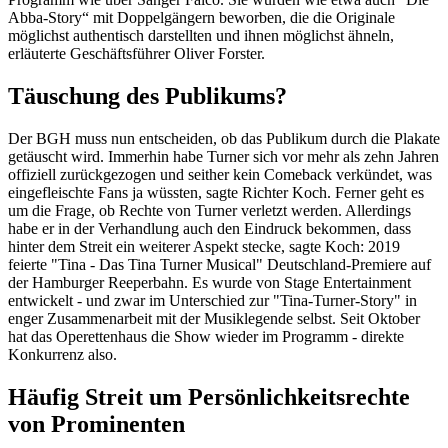
Abba-Story“ mit Doppelgängern beworben, die die Originale
möglichst authentisch darstellten und ihnen möglichst ähneln,
erläuterte Geschäftsführer Oliver Forster.
Täuschung des Publikums?
Der BGH muss nun entscheiden, ob das Publikum durch die Plakate
getäuscht wird. Immerhin habe Turner sich vor mehr als zehn Jahren
offiziell zurückgezogen und seither kein Comeback verkündet, was
eingefleischte Fans ja wüssten, sagte Richter Koch. Ferner geht es
um die Frage, ob Rechte von Turner verletzt werden. Allerdings
habe er in der Verhandlung auch den Eindruck bekommen, dass
hinter dem Streit ein weiterer Aspekt stecke, sagte Koch: 2019
feierte "Tina - Das Tina Turner Musical" Deutschland-Premiere auf
der Hamburger Reeperbahn. Es wurde von Stage Entertainment
entwickelt - und zwar im Unterschied zur "Tina-Turner-Story" in
enger Zusammenarbeit mit der Musiklegende selbst. Seit Oktober
hat das Operettenhaus die Show wieder im Programm - direkte
Konkurrenz also.
Häufig Streit um Persönlichkeitsrechte
von Prominenten