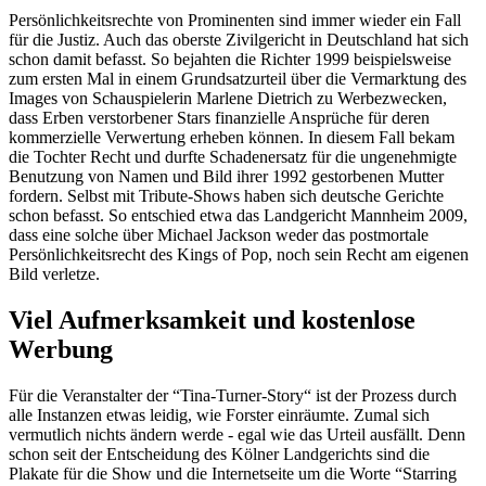
Persönlichkeitsrechte von Prominenten sind immer wieder ein Fall
für die Justiz. Auch das oberste Zivilgericht in Deutschland hat sich
schon damit befasst. So bejahten die Richter 1999 beispielsweise
zum ersten Mal in einem Grundsatzurteil über die Vermarktung des
Images von Schauspielerin Marlene Dietrich zu Werbezwecken,
dass Erben verstorbener Stars finanzielle Ansprüche für deren
kommerzielle Verwertung erheben können. In diesem Fall bekam
die Tochter Recht und durfte Schadenersatz für die ungenehmigte
Benutzung von Namen und Bild ihrer 1992 gestorbenen Mutter
fordern. Selbst mit Tribute-Shows haben sich deutsche Gerichte
schon befasst. So entschied etwa das Landgericht Mannheim 2009,
dass eine solche über Michael Jackson weder das postmortale
Persönlichkeitsrecht des Kings of Pop, noch sein Recht am eigenen
Bild verletze.
Viel Aufmerksamkeit und kostenlose
Werbung
Für die Veranstalter der “Tina-Turner-Story“ ist der Prozess durch
alle Instanzen etwas leidig, wie Forster einräumte. Zumal sich
vermutlich nichts ändern werde - egal wie das Urteil ausfällt. Denn
schon seit der Entscheidung des Kölner Landgerichts sind die
Plakate für die Show und die Internetseite um die Worte “Starring