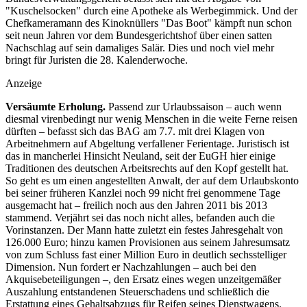
"Kuschelsocken" durch eine Apotheke als Werbegimmick. Und der
Chefkameramann des Kinoknüllers "Das Boot" kämpft nun schon
seit neun Jahren vor dem Bundesgerichtshof über einen satten
Nachschlag auf sein damaliges Salär. Dies und noch viel mehr
bringt für Juristen die 28. Kalenderwoche.
Anzeige
Versäumte Erholung.
Passend zur Urlaubssaison – auch wenn
diesmal virenbedingt nur wenig Menschen in die weite Ferne reisen
dürften – befasst sich das BAG am 7.7. mit drei Klagen von
Arbeitnehmern auf Abgeltung verfallener Ferientage. Juristisch ist
das in mancherlei Hinsicht Neuland, seit der EuGH hier einige
Traditionen des deutschen Arbeitsrechts auf den Kopf gestellt hat.
So geht es um einen angestellten Anwalt, der auf dem Urlaubskonto
bei seiner früheren Kanzlei noch 99 nicht frei genommene Tage
ausgemacht hat – freilich noch aus den Jahren 2011 bis 2013
stammend. Verjährt sei das noch nicht alles, befanden auch die
Vorinstanzen. Der Mann hatte zuletzt ein festes Jahresgehalt von
126.000 Euro; hinzu kamen Provisionen aus seinem Jahresumsatz
von zum Schluss fast einer Million Euro in deutlich sechsstelliger
Dimension. Nun fordert er Nachzahlungen – auch bei den
Akquisebeteiligungen –, den Ersatz eines wegen unzeitgemäßer
Auszahlung entstandenen Steuerschadens und schließlich die
Erstattung eines Gehaltsabzugs für Reifen seines Dienstwagens.