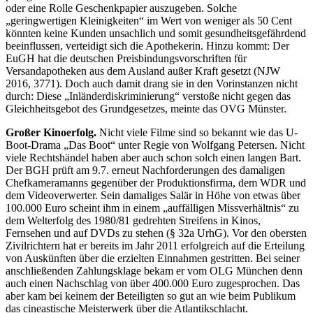
oder eine Rolle Geschenkpapier auszugeben. Solche
„geringwertigen Kleinigkeiten“ im Wert von weniger als 50 Cent
könnten keine Kunden unsachlich und somit gesundheitsgefährdend
beeinflussen, verteidigt sich die Apothekerin. Hinzu kommt: Der
EuGH hat die deutschen Preisbindungsvorschriften für
Versandapotheken aus dem Ausland außer Kraft gesetzt (NJW
2016, 3771). Doch auch damit drang sie in den Vorinstanzen nicht
durch: Diese „Inländerdiskriminierung“ verstoße nicht gegen das
Gleichheitsgebot des Grundgesetzes, meinte das OVG Münster.
Großer Kinoerfolg.
Nicht viele Filme sind so bekannt wie das U-
Boot-Drama „Das Boot“ unter Regie von Wolfgang Petersen. Nicht
viele Rechtshändel haben aber auch schon solch einen langen Bart.
Der BGH prüft am 9.7. erneut Nachforderungen des damaligen
Chefkameramanns gegenüber der Produktionsfirma, dem WDR und
dem Videoverwerter. Sein damaliges Salär in Höhe von etwas über
100.000 Euro scheint ihm in einem „auffälligen Missverhältnis“ zu
dem Welterfolg des 1980/81 gedrehten Streifens in Kinos,
Fernsehen und auf DVDs zu stehen (§ 32a UrhG). Vor den obersten
Zivilrichtern hat er bereits im Jahr 2011 erfolgreich auf die Erteilung
von Auskünften über die erzielten Einnahmen gestritten. Bei seiner
anschließenden Zahlungsklage bekam er vom OLG München denn
auch einen Nachschlag von über 400.000 Euro zugesprochen. Das
aber kam bei keinem der Beteiligten so gut an wie beim Publikum
das cineastische Meisterwerk über die Atlantikschlacht.