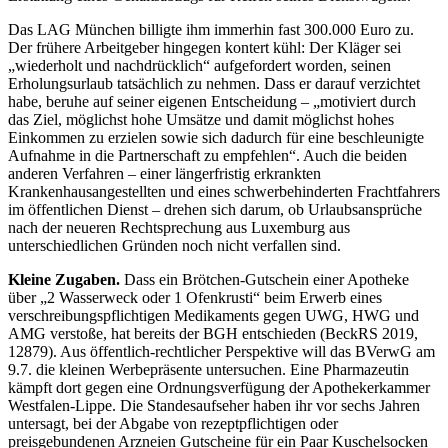
Das LAG München billigte ihm immerhin fast 300.000 Euro zu.
Der frühere Arbeitgeber hingegen kontert kühl: Der Kläger sei
„wiederholt und nachdrücklich“ aufgefordert worden, seinen
Erholungsurlaub tatsächlich zu nehmen. Dass er darauf verzichtet
habe, beruhe auf seiner eigenen Entscheidung – „motiviert durch
das Ziel, möglichst hohe Umsätze und damit möglichst hohes
Einkommen zu erzielen sowie sich dadurch für eine beschleunigte
Aufnahme in die Partnerschaft zu empfehlen“. Auch die beiden
anderen Verfahren – einer längerfristig erkrankten
Krankenhausangestellten und eines schwerbehinderten Frachtfahrers
im öffentlichen Dienst – drehen sich darum, ob Urlaubsansprüche
nach der neueren Rechtsprechung aus Luxemburg aus
unterschiedlichen Gründen noch nicht verfallen sind.
Kleine Zugaben.
Dass ein Brötchen-Gutschein einer Apotheke
über „2 Wasserweck oder 1 Ofenkrusti“ beim Erwerb eines
verschreibungspflichtigen Medikaments gegen UWG, HWG und
AMG verstoße, hat bereits der BGH entschieden (BeckRS 2019,
12879). Aus öffentlich-rechtlicher Perspektive will das BVerwG am
9.7. die kleinen Werbepräsente untersuchen. Eine Pharmazeutin
kämpft dort gegen eine Ordnungsverfügung der Apothekerkammer
Westfalen-Lippe. Die Standesaufseher haben ihr vor sechs Jahren
untersagt, bei der Abgabe von rezeptpflichtigen oder
preisgebundenen Arzneien Gutscheine für ein Paar Kuschelsocken