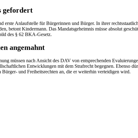
 gefordert
 erste Anlaufstelle für Bürgerinnen und Bürger. In ihrer rechtsstaatli
den, betont Kindermann. Das Mandatsgeheimnis müsse absolut geschüt
bild des
§ 62
BKA-Gesetz.
hten angemahnt
ordnung müssen nach Ansicht des DAV von entsprechenden Evaluierunge
sellschaftlichen Entwicklungen mit dem Strafrecht begegnen. Ebenso dür
rger- und Freiheitsrechten an, die er weiterhin verteidigen wird.