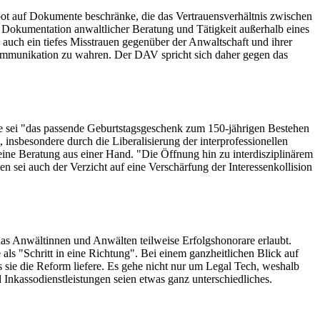
bot auf Dokumente beschränke, die das Vertrauensverhältnis zwischen
e Dokumentation anwaltlicher Beratung und Tätigkeit außerhalb eines
auch ein tiefes Misstrauen gegenüber der Anwaltschaft und ihrer
Kommunikation zu wahren. Der DAV spricht sich daher gegen das
 sei "das passende Geburtstagsgeschenk zum 150-jährigen Bestehen
insbesondere durch die Liberalisierung der interprofessionellen
ne Beratung aus einer Hand. "Die Öffnung hin zu interdisziplinärem
n sei auch der Verzicht auf eine Verschärfung der Interessenkollision
as Anwältinnen und Anwälten teilweise Erfolgshonorare erlaubt.
s "Schritt in eine Richtung". Bei einem ganzheitlichen Blick auf
s sie die Reform liefere. Es gehe nicht nur um Legal Tech, weshalb
Inkassodienstleistungen seien etwas ganz unterschiedliches.