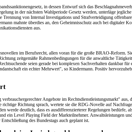
erbandssanktionengesetz, in dessen Entwurf sich das Beschlagnahmever
Regelung in der nächsten Wahlperiode Gesetz werden, unterläge jeglich
Trennung von Internal Investigations und Strafverteidigung offenbare 
dermann mahnte überdies an, den Geheimnisschutz auch bei digitaler 
kationsdiensten aus.
novellen im Berufsrecht, allen voran für die große BRAO-Reform. Sie
 Richtung zeitgemäße Rahmenbedingungen für die anwaltliche Tätigkeit, 
chtsuchende seien gerade bei komplexen Sachverhalten dankbar für ei
andantschaft ein echter Mehrwert", so Kindermann. Positiv hervorzuhebe
rt
 verbrauchergerechter Angebote im Rechtsdienstleistungsmarkt" aus, d
chtige Richtung sprach, wertete sie die RDG-Novelle auf Nachfrage al
n werde deutlich, dass es ausdifferenzierterer Regelungen bedürfe, al
und ein Level Playing Field der Markteilnehmer. Anwaltsleistungen und 
 Entschließung des Bundestags auch geplant ist.