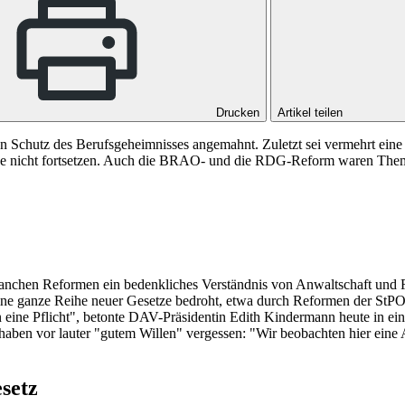
Drucken
Artikel teilen
en Schutz des Berufsgeheimnisses angemahnt. Zuletzt sei vermehrt 
iode nicht fortsetzen. Auch die BRAO- und die RDG-Reform waren The
anchen Reformen ein bedenkliches Verständnis von Anwaltschaft und Re
ine ganze Reihe neuer Gesetze bedroht, etwa durch Reformen der StPO o
 eine Pflicht", betonte DAV-Präsidentin Edith Kindermann heute in ei
n vor lauter "gutem Willen" vergessen: "Wir beobachten hier eine Abw
setz