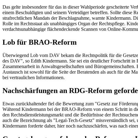
Das gelte insbesondere für das in dieser Wahlperiode gescheiterte V
einem Beschuldigten und seinem Verteidiger betreffen. Sollte diese 
strafrechtlichen Mandats der Beschlagnahme, warnte Kindermann. Die 
Rolle im Rechtsstaat als unabhängiges Organ der Rechtspflege. Kin
verdachtsunabhängige flächendeckende Scannen von Online-Kommuni
Lob für BRAO-Reform
Überwiegend Lob vom DAV bekam die Rechtspolitik für die Gesetzes
des DAV", so Edith Kindermann. Sie sei ein deutlicher Fortschritt in
Zusammenarbeit in Anwaltsgesellschaften und Bürogemeinschaften. Re
Austausch ist sowohl für die Seite der Beratenden als auch für die M
bei vertraulichen Informationen.
Nachschärfungen an RDG-Reform geforde
Etwas zurückhaltender fiel die Bewertung zum "Gesetz zur Förderung
Während Kindermann bei der BRAO-Reform von einem Schritt in die ri
den Rechtsdienstleistungsmarkt und die Bedürfnisse der Rechtsuchende
auch die Bezeichnung als "Legal-Tech-Gesetz" missverständlich sei, 
Kindermann forderte daher, hier noch nachzuschärfen, was nach einer