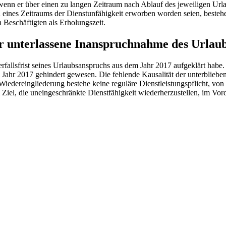
enn er über einen zu langen Zeitraum nach Ablauf des jeweiligen Url
ines Zeitraums der Dienstunfähigkeit erworben worden seien, bestehe 
 Beschäftigten als Erholungszeit.
r unterlassene Inanspruchnahme des Urlau
erfallsfrist seines Urlaubsanspruchs aus dem Jahr 2017 aufgeklärt habe
hr 2017 gehindert gewesen. Die fehlende Kausalität der unterbliebene
edereingliederung bestehe keine reguläre Dienstleistungspflicht, vo
em Ziel, die uneingeschränkte Dienstfähigkeit wiederherzustellen, im 