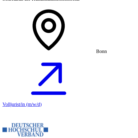
Bonn
Volljurist/in (m/w/d)