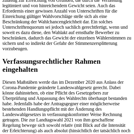
zulässig zur Erreichung von Gründen, die durch die Verfassung
legitimiert und von hinreichendem Gewicht seien. Auch das
Erfordernis einer gewissen Anzahl von Unterschriften für die
Einreichung gültiger Wahlvorschläge stelle sich als eine
Beschränkung der Wahlchancengleichheit dar. Ein solches
Unterschriftenquorum sei jedoch sachlich gerechtfertigt, wenn und
soweit es dazu diene, den Wahlakt auf ernsthafte Bewerber zu
beschränken, dadurch das Gewicht der einzelnen Wählerstimmen zu
sichern und so indirekt der Gefahr der Stimmenzersplitterung
vorzubeugen.
Verfassungsrechtlicher Rahmen
eingehalten
Diesen Maßstäben werde das im Dezember 2020 aus Anlass der
Corona-Pandemie geänderte Landeswahlgesetz gerecht. Dabei
könne dahinstehen, ob eine Pflicht des Gesetzgebers zur
Überprüfung und Anpassung des Wahlrechts überhaupt bestanden
habe. Jedenfalls habe der Antragsgegner einer möglicherweise
bestehenden Handlungspflicht mit der Änderung des
Landeswahlgesetzes in verfassungskonformer Weise Rechnung
getragen. Die zur Landtagswahl 2021 von ihm geschaffene
Regelung bewege sich sowohl relativ (mit Blick auf die Intensität
der Erleichterung) als auch absolut (hinsichtlich der tatsächlich noch