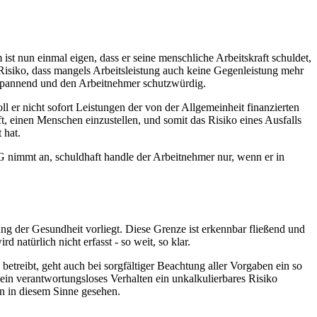
ist nun einmal eigen, dass er seine menschliche Arbeitskraft schuldet,
 Risiko, dass mangels Arbeitsleistung auch keine Gegenleistung mehr
is spannend und den Arbeitnehmer schutzwürdig.
ll er nicht sofort Leistungen der von der Allgemeinheit finanzierten
ft, einen Menschen einzustellen, und somit das Risiko eines Ausfalls
 hat.
G nimmt an, schuldhaft handle der Arbeitnehmer nur, wenn er in
g der Gesundheit vorliegt. Diese Grenze ist erkennbar fließend und
natürlich nicht erfasst - so weit, so klar.
betreibt, geht auch bei sorgfältiger Beachtung aller Vorgaben ein so
 ein verantwortungsloses Verhalten ein unkalkulierbares Risiko
en in diesem Sinne gesehen.