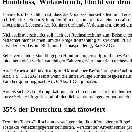
Hundebiss, Wutausbruch, Flucht vor dem
Ebenfalls offensichtlich ist, dass die Voraussehbarkeit allein nicht a
schließlich zu einem Schnupfen führen -, kann nicht an eine moralis
allgemeines Lebensrisiko. Konkret drohende Verletzungen, die sehend
Nicht selbstverschuldet soll nach der Rechtsprechung zum Beispiel ein
betrachtet nicht reichen, um die Entgeltfortzahlung zu streichen. 201
erweiterte er das auf Blut- und Plasmaspenden (§ 3a EFZG).
Selbstverschuldet sind hingegen Handprellungen aufgrund eines Ausr
mit einem nicht verkehrstüchtigen Fahrzeug oder unter dem rechtswid
Auch Arbeitsunfähigkeit aufgrund künstlicher Befruchtungsmaßnahmen 
Abs. 1 S. 1 EFZG, selbst wenn die unfreiwillige Kinderlosigkeit häuf
Familiengründung nach Art. 6 Abs. 1 GG gehören.
Anders sieht es bei Komplikationen durch medizinisch nicht intendiert
muss: Solche Eingriffe sind oft deutlich schwerwiegender und werden
35% der Deutschen sind tätowiert
Denn im Tattoo-Fall scheint es sachgerecht, die differenzierten Rege
abstrakte Verletzungsgefahr beinhalten. Verstößt der Arbeitnehmer g