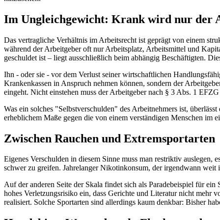
Im Ungleichgewicht: Krank wird nur der
Das vertragliche Verhältnis im Arbeitsrecht ist geprägt von einem str
während der Arbeitgeber oft nur Arbeitsplatz, Arbeitsmittel und Kapi
geschuldet ist – liegt ausschließlich beim abhängig Beschäftigten. D
Ihn - oder sie - vor dem Verlust seiner wirtschaftlichen Handlungsfähi
Krankenkassen in Anspruch nehmen können, sondern der Arbeitgeber ist 
eingeht. Nicht einstehen muss der Arbeitgeber nach § 3 Abs. 1 EFZG 
Was ein solches "Selbstverschulden" des Arbeitnehmers ist, überläss
erheblichem Maße gegen die von einem verständigen Menschen im eig
Zwischen Rauchen und Extremsportarten
Eigenes Verschulden in diesem Sinne muss man restriktiv auslegen, 
schwer zu greifen. Jahrelanger Nikotinkonsum, der irgendwann weit in
Auf der anderen Seite der Skala findet sich als Paradebeispiel für ei
hohes Verletzungsrisiko ein, dass Gerichte und Literatur nicht mehr 
realisiert. Solche Sportarten sind allerdings kaum denkbar: Bisher h