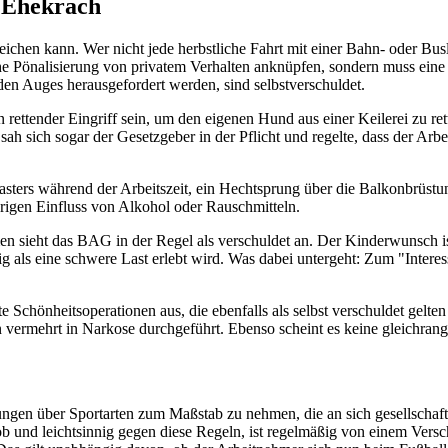
 Ehekrach
usreichen kann. Wer nicht jede herbstliche Fahrt mit einer Bahn- oder Bus
che Pönalisierung von privatem Verhalten anknüpfen, sondern muss ein
en Auges herausgefordert werden, sind selbstverschuldet.
 rettender Eingriff sein, um den eigenen Hund aus einer Keilerei zu ret
2 sah sich sogar der Gesetzgeber in der Pflicht und regelte, dass der A
asters während der Arbeitszeit, ein Hechtsprung über die Balkonbrüstu
rigen Einfluss von Alkohol oder Rauschmitteln.
sieht das BAG in der Regel als verschuldet an. Der Kinderwunsch ist 
ig als eine schwere Last erlebt wird. Was dabei untergeht: Zum "Intere
e Schönheitsoperationen aus, die ebenfalls als selbst verschuldet gelten
 vermehrt in Narkose durchgeführt. Ebenso scheint es keine gleichran
lungen über Sportarten zum Maßstab zu nehmen, die an sich gesellschaftl
rob und leichtsinnig gegen diese Regeln, ist regelmäßig von einem Ver