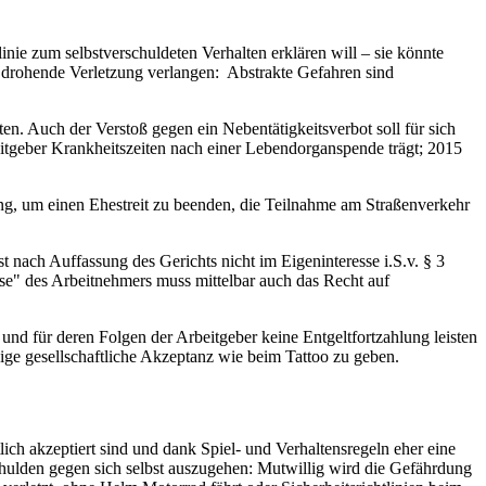
linie zum selbstverschuldeten Verhalten erklären will – sie könnte
e drohende Verletzung verlangen: Abstrakte Gefahren sind
ten. Auch der Verstoß gegen ein Nebentätigkeitsverbot soll für sich
rbeitgeber Krankheitszeiten nach einer Lebendorganspende trägt; 2015
ng, um einen Ehestreit zu beenden, die Teilnahme am Straßenverkehr
nach Auffassung des Gerichts nicht im Eigeninteresse i.S.v. § 3
sse" des Arbeitnehmers muss mittelbar auch das Recht auf
 und für deren Folgen der Arbeitgeber keine Entgeltfortzahlung leisten
gige gesellschaftliche Akzeptanz wie beim Tattoo zu geben.
ich akzeptiert sind und dank Spiel- und Verhaltensregeln eher eine
schulden gegen sich selbst auszugehen: Mutwillig wird die Gefährdung