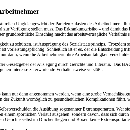
 Arbeitnehmer
ukturellen Ungleichgewicht der Parteien zulasten des Arbeitnehmers. Ihm 
tal zur Verfügung stellen muss. Das Erkrankungsrisiko – und damit das
ieser grundrechtliche Einschlag macht das arbeitsvertragliche Verhältn
gkeit zu schützen, ist Ausprägung des Sozialstaatsprinzips. Trotzdem so
vorleistungspflichtig. Schließlich ist er es, der die Entscheidung trif
nur dann, wenn die Arbeitnehmerin ihre Arbeitsunfähigkeit verschuldet
t der Gesetzgeber der Auslegung durch Gerichte und Literatur. Das BA
enen Interesse zu erwartende Verhaltensweise verstößt.
es kann nur dann angenommen werden, wenn eine grobe Vernachlässigun
 der Zukunft womöglich zu gesundheitlichen Komplikationen führt, wird 
n Selbstverschulden die Ausübung sogenannter Extremsportarten. Wer sie 
von einem sportlichen Verlauf ausgehen, sondern davon, dass sich durch
aben Gerichte selbst im Drachenfliegen und Boxen keine Extremsportart