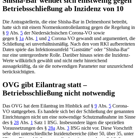
Shisha-Bar wendet sich einstweilig gegen
Betriebsschließung ab Inzidenz von 10
Die Antragstellerin, die eine Shisha-Bar in Delmenhorst betreibt,
hatte sich mit einem Normenkontrolleilantrag gegen die Regelung in
§
9
Abs.
5
der Niedersächsischen Corona-VO sowie
gegen §
1a
Abs.
1
und
2
Corona-VO gewandt und argumentiert, die
Schließung sei unverhältnismäßig. Nach den vom RKI aufbereiteten
Daten spiele das Infektionsumfeld "Gaststätte" oder "Shisha-Bar"
nur eine untergeordnete Rolle. Darüber hinaus seien die Inzidenz-
Werte willkürlich gewählt und nicht mehr hinreichend
aussagekräftig, da sie die notwendigen Parameter nur unzureichend
berücksichtigten.
OVG gibt Eilantrag statt –
Betriebsschließung nicht notwendig
Das OVG hat dem Eilantrag im Hinblick auf §
9
Abs.
5
Corona-
VO stattgegeben. Es handele sich bei der Schließung der genannten
Einrichtungen nicht um eine notwendige Schutzmaßnahme im Sinne
des §
28
Abs.
1
Satz 1 IfSG. Insbesondere lägen die speziellen
Voraussetzungen des §
28a
Abs.
3
IfSG nicht vor. Diese Vorschrift
sehe drei unterschiedliche Inzidenzbereiche (über 50, über 35, unter