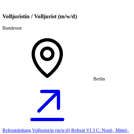
Volljuristin / Volljurist (m/w/d)
Bundesrat
Berlin
Referatsleitung Volljurist/in (m/w/d) Referat VI 3 C: Nord-, Mittel-,