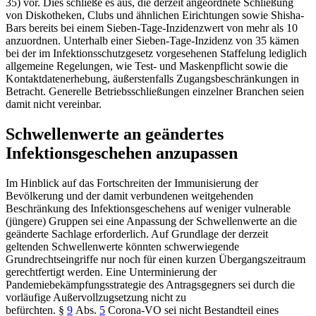
35) vor. Dies schließe es aus, die derzeit angeordnete Schließung
von Diskotheken, Clubs und ähnlichen Eirichtungen sowie Shisha-
Bars bereits bei einem Sieben-Tage-Inzidenzwert von mehr als 10
anzuordnen. Unterhalb einer Sieben-Tage-Inzidenz von 35 kämen
bei der im Infektionsschutzgesetz vorgesehenen Staffelung lediglich
allgemeine Regelungen, wie Test- und Maskenpflicht sowie die
Kontaktdatenerhebung, äußerstenfalls Zugangsbeschränkungen in
Betracht. Generelle Betriebsschließungen einzelner Branchen seien
damit nicht vereinbar.
Schwellenwerte an geändertes
Infektionsgeschehen anzupassen
Im Hinblick auf das Fortschreiten der Immunisierung der
Bevölkerung und der damit verbundenen weitgehenden
Beschränkung des Infektionsgeschehens auf weniger vulnerable
(jüngere) Gruppen sei eine Anpassung der Schwellenwerte an die
geänderte Sachlage erforderlich. Auf Grundlage der derzeit
geltenden Schwellenwerte könnten schwerwiegende
Grundrechtseingriffe nur noch für einen kurzen Übergangszeitraum
gerechtfertigt werden. Eine Unterminierung der
Pandemiebekämpfungsstrategie des Antragsgegners sei durch die
vorläufige Außervollzugsetzung nicht zu
befürchten. §
9
Abs.
5
Corona-VO sei nicht Bestandteil eines