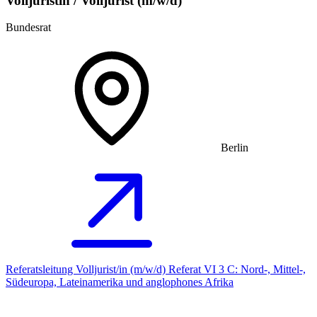
Volljuristin / Volljurist (m/w/d)
Bundesrat
Berlin
Referatsleitung Volljurist/in (m/w/d) Referat VI 3 C: Nord-, Mittel-,
Südeuropa, Lateinamerika und anglophones Afrika