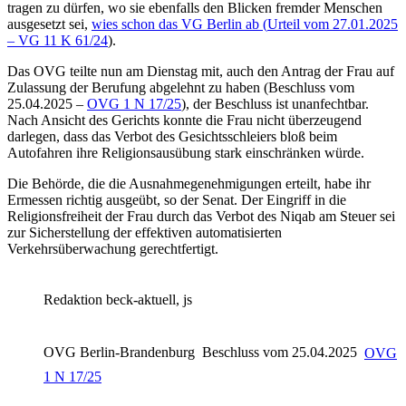
tragen zu dürfen, wo sie ebenfalls den Blicken fremder Menschen
ausgesetzt sei,
wies schon das
VG Berlin
ab (
Urteil vom 27.01.2025
–
VG 11 K 61/24
).
Das OVG teilte nun am Dienstag mit, auch den Antrag der Frau auf
Zulassung der Berufung abgelehnt zu haben (
Beschluss vom
25.04.2025 –
OVG 1 N 17/25
), der Beschluss ist unanfechtbar.
Nach Ansicht des Gerichts konnte die Frau nicht überzeugend
darlegen, dass das Verbot des Gesichtsschleiers bloß beim
Autofahren ihre Religionsausübung stark einschränken würde.
Die Behörde, die die Ausnahmegenehmigungen erteilt, habe ihr
Ermessen richtig ausgeübt, so der Senat. Der Eingriff in die
Religionsfreiheit der Frau durch das Verbot des Niqab am Steuer sei
zur Sicherstellung der effektiven automatisierten
Verkehrsüberwachung gerechtfertigt.
Redaktion beck-aktuell, js
OVG Berlin-Brandenburg
Beschluss vom 25.04.2025
OVG
1 N 17/25