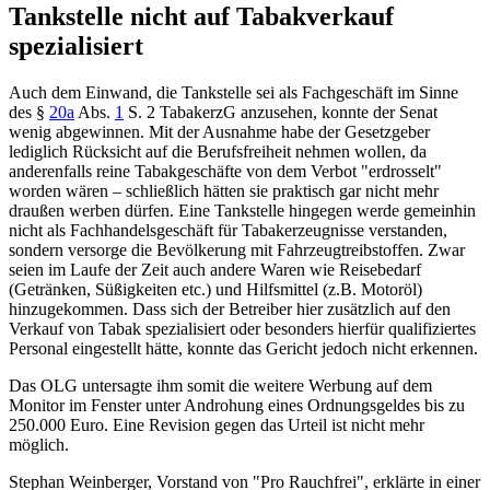
Tankstelle nicht auf Tabakverkauf
spezialisiert
Auch dem Einwand, die Tankstelle sei als Fachgeschäft im Sinne
des
§
20a
Abs.
1
S. 2 TabakerzG
anzusehen, konnte der Senat
wenig abgewinnen. Mit der Ausnahme habe der Gesetzgeber
lediglich Rücksicht auf die Berufsfreiheit nehmen wollen, da
anderenfalls reine Tabakgeschäfte von dem Verbot "erdrosselt"
worden wären – schließlich hätten sie praktisch gar nicht mehr
draußen werben dürfen. Eine Tankstelle hingegen werde gemeinhin
nicht als Fachhandelsgeschäft für Tabakerzeugnisse verstanden,
sondern versorge die Bevölkerung mit Fahrzeugtreibstoffen. Zwar
seien im Laufe der Zeit auch andere Waren wie Reisebedarf
(Getränken, Süßigkeiten etc.) und Hilfsmittel (z.B. Motoröl)
hinzugekommen. Dass sich der Betreiber hier zusätzlich auf den
Verkauf von Tabak spezialisiert oder besonders hierfür qualifiziertes
Personal eingestellt hätte, konnte das Gericht jedoch nicht erkennen.
Das OLG untersagte ihm somit die weitere Werbung auf dem
Monitor im Fenster unter Androhung eines Ordnungsgeldes bis zu
250.000 Euro. Eine Revision gegen das Urteil ist nicht mehr
möglich.
Stephan Weinberger, Vorstand von "Pro Rauchfrei", erklärte in einer