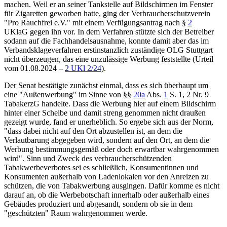
machen. Weil er an seiner Tankstelle auf Bildschirmen im Fenster
für Zigaretten geworben hatte, ging der Verbraucherschutzverein
"Pro Rauchfrei e.V." mit einem Verfügungsantrag nach
§
2
UKlaG
gegen ihn vor. In dem Verfahren stützte sich der Betreiber
sodann auf die Fachhandelsausnahme, konnte damit aber das im
Verbandsklageverfahren erstinstanzlich zuständige
OLG Stuttgart
nicht überzeugen, das eine unzulässige Werbung feststellte (
Urteil
vom 01.08.2024
–
2 UKl 2/24
).
Der Senat bestätigte zunächst einmal, dass es sich überhaupt um
eine "Außenwerbung" im Sinne von
§§
20a
Abs.
1
S. 1, 2 Nr. 9
TabakerzG
handelte. Dass die Werbung hier auf einem Bildschirm
hinter einer Scheibe und damit streng genommen nicht draußen
gezeigt wurde, fand er unerheblich. So ergebe sich aus der Norm,
"dass dabei nicht auf den Ort abzustellen ist, an dem die
Verlautbarung abgegeben wird, sondern auf den Ort, an dem die
Werbung bestimmungsgemäß oder doch erwartbar wahrgenommen
wird". Sinn und Zweck des verbraucherschützenden
Tabakwerbeverbotes sei es schließlich, Konsumentinnen und
Konsumenten außerhalb von Ladenlokalen vor den Anreizen zu
schützen, die von Tabakwerbung ausgingen. Dafür komme es nicht
darauf an, ob die Werbebotschaft innerhalb oder außerhalb eines
Gebäudes produziert und abgesandt, sondern ob sie in dem
"geschützten" Raum wahrgenommen werde.