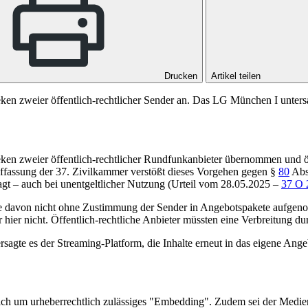
Drucken
Artikel teilen
en zweier öffentlich-rechtlicher Sender an. Das LG München I unters
eken zweier öffentlich-rechtlicher Rundfunkanbieter übernommen und öffe
uffassung der 37. Zivilkammer verstößt dieses Vorgehen gegen
§
80
Ab
t – auch bei unentgeltlicher Nutzung (
Urteil vom 28.05.2025 –
37 O 
ile davon nicht ohne Zustimmung der Sender in Angebotspakete aufgeno
 hier nicht. Öffentlich-rechtliche Anbieter müssten eine Verbreitung du
sagte es der Streaming-Platform, die Inhalte erneut in das eigene Angeb
ich um urheberrechtlich zulässiges "Embedding". Zudem sei der Medienst