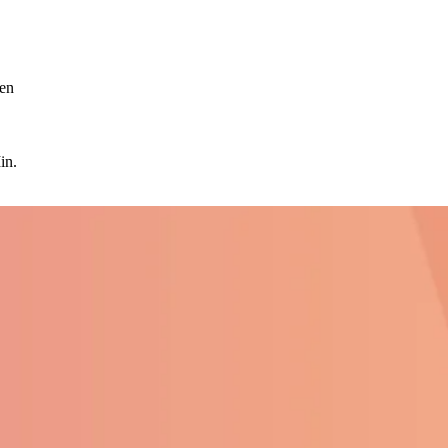
zen
in.