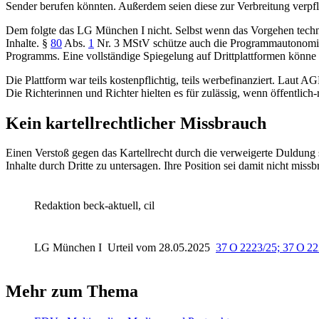
Sender berufen könnten. Außerdem seien diese zur Verbreitung verpf
Dem folgte das
LG München I
nicht. Selbst wenn das Vorgehen techni
Inhalte.
§
80
Abs.
1
Nr. 3 MStV
schütze auch die Programmautonomie u
Programms. Eine vollständige Spiegelung auf Drittplattformen könne 
Die Plattform war teils kostenpflichtig, teils werbefinanziert. Laut A
Die Richterinnen und Richter hielten es für zulässig, wenn öffentlic
Kein kartellrechtlicher Missbrauch
Einen Verstoß gegen das Kartellrecht durch die verweigerte Duldung sa
Inhalte durch Dritte zu untersagen. Ihre Position sei damit nicht missbr
Redaktion beck-aktuell, cil
LG München I
Urteil vom 28.05.2025
37 O 2223/25; 37 O 2
Mehr zum Thema