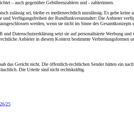
lichtet – auch gegenüber Gebührenzahlern und - zahlerinnen.
sch zulässig sei, bleibe es medienrechtlich unzulässig. Es gebe keine al
nd Verfügungsfreiheit der Rundfunkveranstalter: Die Anbieter verfügt
ausgeschlossen werden, wenn sie nicht im Sinne des Gesamtkonzepts erf
GB und Datenschutzerklärung setzt sie auf personalisierte Werbung und v
h-rechtliche Anbieter in diesem Kontext bestimmte Verbreitungsformen u
h das Gericht nicht. Die öffentlich-rechtlichen Sender hätten ein nach
äuchlich. Die Urteile sind nicht rechtskräftig.
226/25