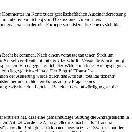
der Kommentar im Kontext der gesellschaftlichen Auseinandersetzung
, um unter einem Schlagwort Diskussionen zu eröffnen.
nders herausfordernder Form personalisiere, beziehe es sich hier
ahren Recht bekommen. Nach einem vorausgegangenen Streit um
en Artikel veröffentlicht mit der Überschrift "Versuchte Abmahnung
tsprochen. Ein dagegen gerichteter Widerspruch des Antragsgegners
lerin liege gleichwohl vor. Der Begriff "Transe" sei
ion der Äußerung werde durch das Attribut "totalitär tickend"
teil her und richte den Fokus auf die Frage seines
ung zwischen den Parteien. Bei einer Gesamtwürdigung sei die
kritisiert hat, dass eine gemeinnützige Stiftung die Antragstellerin in
n dem Artikel wurde die Antragstellerin zunächst als "Transfrau"
t", dem die Biologin seit Monaten ausgesetzt sei. Zwar ist laut der