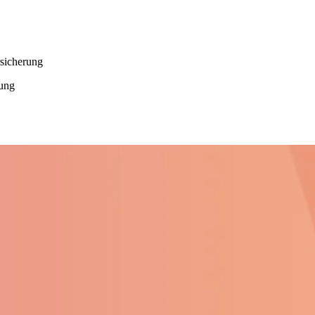
rsicherung
rung