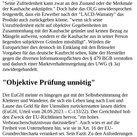
"Seine Zufriedenheit kann zwar an den Zustand oder die Merkmale
der Kaufsache anknüpfen." Doch habe das OLG unwidersprochen
festgestellt, dass ein Erwerber nach der "LACD-Warranty" das
Produkt auch zurückgeben könne, "wenn sich seine
Unzufriedenheit nicht auf objektive Gegebenheiten im
Zusammenhang mit der Kaufsache gründet und keinen Bezug zu
Mängeln aufweist, sondern er die Kaufsache aus in seiner Person
liegenden subjektiven Gründen missbilligt". Würden die
Europarichter dies dennoch im Einklang mit den Brüsseler
Vorgaben für das deutsche Kaufrecht sehen, hätte der Hersteller
gegen die diversen Informationspflichten des § 479 BGB verstoßen
und dadurch einer Marktverhaltensregelung des UWG (§ 3a)
zuwidergehandelt.
"Objektive Prüfung unnötig"
Der EuGH meinte es hingegen gut mit der Selbstbestimmung der
Kletterer und Wanderer, die sich ein Leben lang nach Lust und
Laune das Geld für ihre Utensilien zurückerstatten lassen dürfen
(EuGH, Urteil vom 28.09.2023 – C-133/22). Der Gerichtshof hob
den Zweck der EU-Richtlinien hervor, "ein hohes
Verbraucherschutzniveau darzustellen". Auch wies er auf die
Freiheit von Unternehmen hin, wie sie in Art. 16 der EU-
Grundrechtecharta verankert sei. Sein Fazit: Zu den Anforderungen