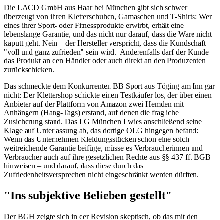
Die LACD GmbH aus Haar bei München gibt sich schwer
überzeugt von ihren Kletterschuhen, Gamaschen und T-Shirts: Wer
eines ihrer Sport- oder Fitnessprodukte erwirbt, erhält eine
lebenslange Garantie, und das nicht nur darauf, dass die Ware nicht
kaputt geht. Nein – der Hersteller verspricht, dass die Kundschaft
"voll und ganz zufrieden" sein wird. Anderenfalls darf der Kunde
das Produkt an den Händler oder auch direkt an den Produzenten
zurückschicken.
Das schmeckte dem Konkurrenten BB Sport aus Töging am Inn gar
nicht: Der Klettershop schickte einen Testkäufer los, der über einen
Anbieter auf der Plattform von Amazon zwei Hemden mit
Anhängern (Hang-Tags) erstand, auf denen die fragliche
Zusicherung stand. Das LG München I wies anschließend seine
Klage auf Unterlassung ab, das dortige OLG hingegen befand:
Wenn das Unternehmen Kleidungsstücken schon eine solch
weitreichende Garantie beifüge, müsse es Verbraucherinnen und
Verbraucher auch auf ihre gesetzlichen Rechte aus §§ 437 ff. BGB
hinweisen – und darauf, dass diese durch das
Zufriedenheitsversprechen nicht eingeschränkt werden dürften.
"Ins subjektive Belieben gestellt"
Der BGH zeigte sich in der Revision skeptisch, ob das mit den