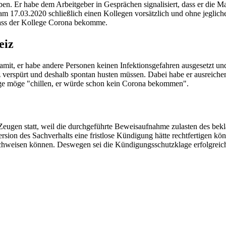
n. Er habe dem Arbeitgeber in Gesprächen signalisiert, dass er die M
am 17.03.2020 schließlich einen Kollegen vorsätzlich und ohne jeglich
 dass der Kollege Corona bekomme.
eiz
it, er habe andere Personen keinen Infektionsgefahren ausgesetzt und
z verspürt und deshalb spontan husten müssen. Dabei habe er ausreich
llege möge "chillen, er würde schon kein Corona bekommen".
gen statt, weil die durchgeführte Beweisaufnahme zulasten des bekl
sion des Sachverhalts eine fristlose Kündigung hätte rechtfertigen k
achweisen können. Deswegen sei die Kündigungsschutzklage erfolgreic