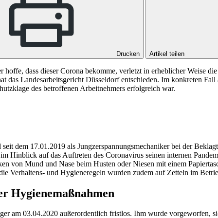
Drucken
Artikel teilen
r hoffe, dass dieser Corona bekomme, verletzt in erheblicher Weise d
at das Landesarbeitsgericht Düsseldorf entschieden. Im konkreten Fall a
tzklage des betroffenen Arbeitnehmers erfolgreich war.
seit dem 17.01.2019 als Jungzerspannungsmechaniker bei der Beklagten
 im Hinblick auf das Auftreten des Coronavirus seinen internen Pand
n von Mund und Nase beim Husten oder Niesen mit einem Papiertasche
ie Verhaltens- und Hygieneregeln wurden zudem auf Zetteln im Betrieb
 der Hygienemaßnahmen
er am 03.04.2020 außerordentlich fristlos. Ihm wurde vorgeworfen, s