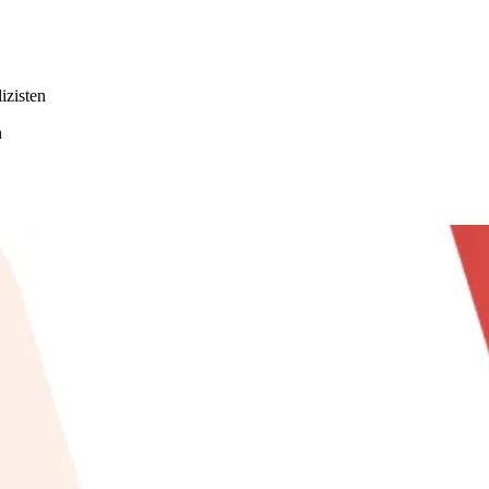
izisten
n