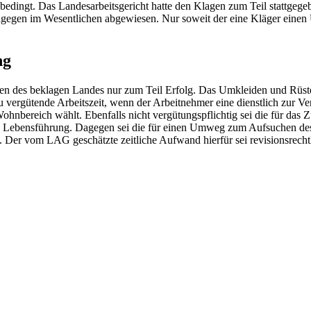
ingt. Das Landesarbeitsgericht hatte den Klagen zum Teil stattgegeb
gegen im Wesentlichen abgewiesen. Nur soweit der eine Kläger einen 
ng
n des beklagen Landes nur zum Teil Erfolg. Das Umkleiden und Rüsten
 vergütende Arbeitszeit, wenn der Arbeitnehmer eine dienstlich zur V
n Wohnbereich wählt. Ebenfalls nicht vergütungspflichtig sei die für d
n Lebensführung. Dagegen sei die für einen Umweg zum Aufsuchen des d
Der vom LAG geschätzte zeitliche Aufwand hierfür sei revisionsrechtl