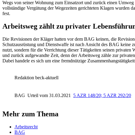
Wegs von seiner Wohnung zum Einsatzort und zurück einen Umweg bed
vollständige Vergütung der Wegezeiten gerichteten Klagen wurden da
fest.
Arbeitsweg zählt zu privater Lebensführu
Die Revisionen der Kläger hatten vor dem BAG keinen, die Revisione
Schutzausrüstung und Dienstwaffe ist nach Ansicht des BAG keine zu
nutzt, sondern für die Verrichtung dieser Tätigkeiten seinen private
und zurück aufgewandte Zeit, denn der Arbeitsweg zähle zur private
Dabei handele es sich um eine fremdnützige Zusammenhangstätigkeit. 
Redaktion beck-aktuell
BAG
Urteil vom 31.03.2021
5 AZR 148/20; 5 AZR 292/20
Mehr zum Thema
Arbeitsrecht
BAG