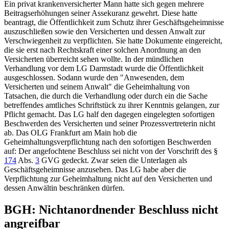
Ein privat krankenversicherter Mann hatte sich gegen mehrere
Beitragserhöhungen seiner Assekuranz gewehrt. Diese hatte
beantragt, die Öffentlichkeit zum Schutz ihrer Geschäftsgeheimnisse
auszuschließen sowie den Versicherten und dessen Anwalt zur
Verschwiegenheit zu verpflichten. Sie hatte Dokumente eingereicht,
die sie erst nach Rechtskraft einer solchen Anordnung an den
Versicherten überreicht sehen wollte. In der mündlichen
Verhandlung vor dem
LG Darmstadt
wurde die Öffentlichkeit
ausgeschlossen. Sodann wurde den "Anwesenden, dem
Versicherten und seinem Anwalt" die Geheimhaltung von
Tatsachen, die durch die Verhandlung oder durch ein die Sache
betreffendes amtliches Schriftstück zu ihrer Kenntnis gelangen, zur
Pflicht gemacht. Das LG half den dagegen eingelegten sofortigen
Beschwerden des Versicherten und seiner Prozessvertreterin nicht
ab. Das
OLG Frankfurt
am Main hob die
Geheimhaltungsverpflichtung nach den sofortigen Beschwerden
auf: Der angefochtene Beschluss sei nicht von der Vorschrift des
§
174
Abs.
3
GVG
gedeckt. Zwar seien die Unterlagen als
Geschäftsgeheimnisse anzusehen. Das LG habe aber die
Verpflichtung zur Geheimhaltung nicht auf den Versicherten und
dessen Anwältin beschränken dürfen.
BGH
: Nichtanordnender Beschluss nicht
angreifbar