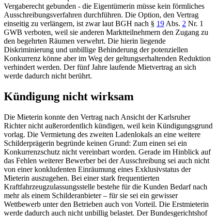
Vergaberecht gebunden - die Eigentümerin müsse kein förmliches
Ausschreibungsverfahren durchführen. Die Option, den Vertrag
einseitig zu verlängern, ist zwar laut
BGH
nach
§
19
Abs.
2
Nr. 1
GWB
verboten, weil sie anderen Marktteilnehmern den Zugang zu
den begehrten Räumen verwehrt. Die hierin liegende
Diskriminierung und unbillige Behinderung der potenziellen
Konkurrenz könne aber im Weg der geltungserhaltenden Reduktion
verhindert werden. Der fünf Jahre laufende Mietvertrag an sich
werde dadurch nicht berührt.
Kündigung nicht wirksam
Die Mieterin konnte den Vertrag nach Ansicht der Karlsruher
Richter nicht außerordentlich kündigen, weil kein Kündigungsgrund
vorlag. Die Vermietung des zweiten Ladenlokals an eine weitere
Schilderprägerin begründe keinen Grund: Zum einen sei ein
Konkurrenzschutz nicht vereinbart worden. Gerade im Hinblick auf
das Fehlen weiterer Bewerber bei der Ausschreibung sei auch nicht
von einer konkludenten Einräumung eines Exklusivstatus der
Mieterin auszugehen. Bei einer stark frequentierten
Kraftfahrzeugzulassungsstelle bestehe für die Kunden Bedarf nach
mehr als einem Schilderanbieter – für sie sei ein gewisser
Wettbewerb unter den Betrieben auch von Vorteil. Die Erstmieterin
werde dadurch auch nicht unbillig belastet. Der Bundesgerichtshof