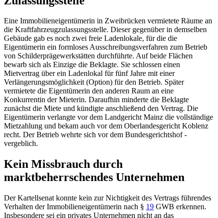
Zulassungsstelle
Eine Immobilieneigentümerin in Zweibrücken vermietete Räume an
die Kraftfahrzeugzulassungsstelle. Dieser gegenüber in demselben
Gebäude gab es noch zwei freie Ladenlokale, für die die
Eigentümerin ein formloses Ausschreibungsverfahren zum Betrieb
von Schilderprägewerkstätten durchführte. Auf beide Flächen
bewarb sich als Einzige die Beklagte. Sie schlossen einen
Mietvertrag über ein Ladenlokal für fünf Jahre mit einer
Verlängerungsmöglichkeit (Option) für den Betrieb. Später
vermietete die Eigentümerin den anderen Raum an eine
Konkurrentin der Mieterin. Daraufhin minderte die Beklagte
zunächst die Miete und kündigte anschließend den Vertrag. Die
Eigentümerin verlangte vor dem
Landgericht Mainz
die vollständige
Mietzahlung und bekam auch vor dem
Oberlandesgericht Koblenz
recht. Der Betrieb wehrte sich vor dem
Bundesgerichtshof
-
vergeblich.
Kein Missbrauch durch
marktbeherrschendes Unternehmen
Der Kartellsenat konnte kein zur Nichtigkeit des Vertrags führendes
Verhalten der Immobilieneigentümerin nach
§
19
GWB
erkennen.
Insbesondere sei ein privates Unternehmen nicht an das