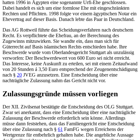
hatten 1996 in Ägypten eine sogenannte Urfi-Ehe geschlossen.
Dabei handelt es sich um eine formlose Ehe mit eingeschränkten
Rechten und Pflichten. 1998 folgte vor einem ägyptischen Notar ein
Ehevertrag auf dieser Basis. Danach lebte das Paar in Deutschland.
Das
AG Rottweil
führte das Scheidungsverfahren nach deutschem
Recht. Es verpflichtete die Ehefrau, an der Berechnung des
Zugewinns mitzuwirken. Sie wandte ein, dass man sich für
Güterrecht auf Basis islamischen Rechts entschieden habe. Ihre
Beschwerde wurde vom
Oberlandesgericht Stuttgart
als unzulässig
verworfen: Der Beschwerdewert von 600 Euro sei nicht erreicht.
Das Interesse, keine Auskunft zu erteilen, sei mit einem Zeitaufwand
von 20 Stunden á 3,50 Euro entsprechend der Zeugenentschädigung
nach
§
20
JVEG
anzusetzen. Eine Entscheidung über eine
nachträgliche Zulassung nahm das Gericht nicht vor.
Zulassungsgründe müssen vorliegen
Der XII. Zivilsenat bestätigte die Entscheidung des
OLG Stuttgart
.
Zwar sei anerkannt, dass eine Entscheidung über eine nachträgliche
Zulassung der Beschwerde erforderlich sein könne. Allerdings
müsse dann feststehen, dass das Familiengericht eine Entscheidung
über eine Zulassung nach
§
61
FamFG
wegen Erreichens der
Wertgrenze für entbehrlich gehalten habe. Die angebliche Aussage