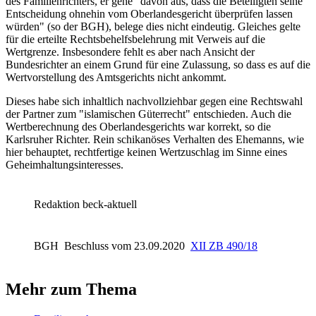
des Familienrichters, er gehe "davon aus, dass die Beteiligten seine
Entscheidung ohnehin vom Oberlandesgericht überprüfen lassen
würden" (so der
BGH
), belege dies nicht eindeutig. Gleiches gelte
für die erteilte Rechtsbehelfsbelehrung mit Verweis auf die
Wertgrenze. Insbesondere fehlt es aber nach Ansicht der
Bundesrichter an einem Grund für eine Zulassung, so dass es auf die
Wertvorstellung des Amtsgerichts nicht ankommt.
Dieses habe sich inhaltlich nachvollziehbar gegen eine Rechtswahl
der Partner zum "islamischen Güterrecht" entschieden. Auch die
Wertberechnung des Oberlandesgerichts war korrekt, so die
Karlsruher Richter. Rein schikanöses Verhalten des Ehemanns, wie
hier behauptet, rechtfertige keinen Wertzuschlag im Sinne eines
Geheimhaltungsinteresses.
Redaktion beck-aktuell
BGH
Beschluss vom 23.09.2020
XII ZB 490/18
Mehr zum Thema