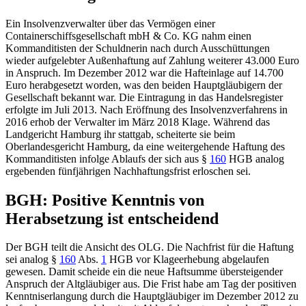
Ein Insolvenzverwalter über das Vermögen einer
Containerschiffsgesellschaft mbH & Co.
KG
nahm einen
Kommanditisten der Schuldnerin nach durch Ausschüttungen
wieder aufgelebter Außenhaftung auf Zahlung weiterer 43.000 Euro
in Anspruch. Im Dezember 2012 war die Hafteinlage auf 14.700
Euro herabgesetzt worden, was den beiden Hauptgläubigern der
Gesellschaft bekannt war. Die Eintragung in das Handelsregister
erfolgte im Juli 2013. Nach Eröffnung des Insolvenzverfahrens in
2016 erhob der Verwalter im März 2018 Klage. Während das
Landgericht Hamburg
ihr stattgab, scheiterte sie beim
Oberlandesgericht Hamburg, da eine weitergehende Haftung des
Kommanditisten infolge Ablaufs der sich aus
§
160
HGB
analog
ergebenden fünfjährigen Nachhaftungsfrist erloschen sei.
BGH
: Positive Kenntnis von
Herabsetzung ist entscheidend
Der
BGH
teilt die Ansicht des OLG. Die Nachfrist für die Haftung
sei analog
§
160
Abs.
1
HGB
vor Klageerhebung abgelaufen
gewesen. Damit scheide ein die neue Haftsumme übersteigender
Anspruch der Altgläubiger aus. Die Frist habe am Tag der positiven
Kenntniserlangung durch die Hauptgläubiger im Dezember 2012 zu