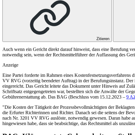
Zitieren
Auch wenn ein Gericht direkt darauf hinweist, dass eine Berufung ve
notwendig sein, wenn der Rechtsmittelführer der Auffassung des Geric
Anzeige
Eine Partei forderte im Rahmen eines Kostenfestsetzungsverfahrens d
VV RVG
(vorzeitig beendeter Auftrag) in der Berufungsinstanz. Der
eingereicht. Das Gericht leitete das Dokument unter Hinweis auf Zul
Schriftsatz entgegengetreten war, bestellten sich die Anwälte der Ge
Gebührenerstattung ab. Das
BAG
(
Beschluss vom 15.12.2023 –
9 A
"Die Kosten der Tätigkeit der Prozessbevollmächtigten der Beklag
die Erfurter Richterinnen und Richter. Danach sei die seitens der Bev
nach Nr.
3201 VV RVG
auslöste, notwendig gewesen. Daran habe auc
hingewiesen habe, dass sie beabsichtige, das Rechtsmittel als unzuläs