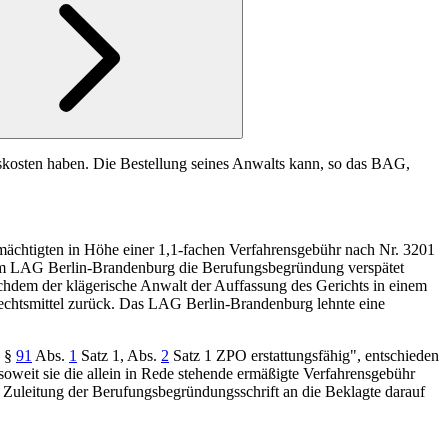
ltskosten haben. Die Bestellung seines Anwalts kann, so das BAG,
lmächtigten in Höhe einer 1,1-fachen Verfahrensgebühr nach Nr.
3201
im
LAG Berlin-Brandenburg
die Berufungsbegründung verspätet
achdem der klägerische Anwalt der Auffassung des Gerichts in einem
echtsmittel zurück. Das
LAG Berlin-Brandenburg
lehnte eine
ß
§
91
Abs.
1
Satz 1, Abs.
2
Satz 1 ZPO
erstattungsfähig", entschieden
 soweit sie die allein in Rede stehende ermäßigte Verfahrensgebühr
 Zuleitung der Berufungsbegründungsschrift an die Beklagte darauf