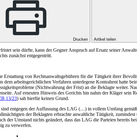
Drucken
Artikel teilen
rfristet sein dürfte, kann der Gegner Anspruch auf Ersatz seiner Anwa
hts zunächst entgegentritt.
ie Erstattung von Rechtsanwaltsgebühren für die Tätigkeit ihrer Bevol
 in dem arbeitsgerichtlichen Verfahren unterlegene Kontrahent hatte be
ässigkeitsprobleme (Nichtwahrung der Frist) an die Beklagte weiter. N
genseite. Auf erneuten Hinweis des Gerichts hin nahm der Kläger sein R
ZB 13/23
) sah hierfür keinen Grund.
ten sind entgegen der Auffassung des LAG (…) in vollem Umfang gemä
ollmächtigten der Beklagten erbrachte anwaltliche Tätigkeit, zumindest
h der Umstand nichts geändert, dass das LAG die Parteien bereits bei
sig zu verwerfen.