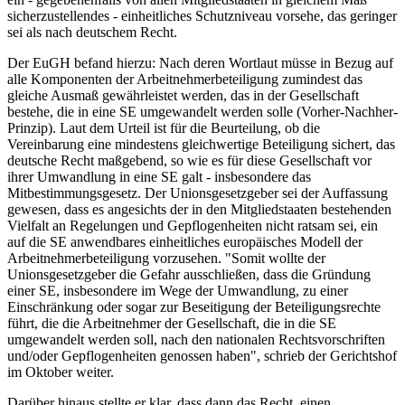
sicherzustellendes - einheitliches Schutzniveau vorsehe, das geringer
sei als nach deutschem Recht.
Der EuGH befand hierzu: Nach deren Wortlaut müsse in Bezug auf
alle Komponenten der Arbeitnehmerbeteiligung zumindest das
gleiche Ausmaß gewährleistet werden, das in der Gesellschaft
bestehe, die in eine SE umgewandelt werden solle (Vorher-Nachher-
Prinzip). Laut dem Urteil ist für die Beurteilung, ob die
Vereinbarung eine mindestens gleichwertige Beteiligung sichert, das
deutsche Recht maßgebend, so wie es für diese Gesellschaft vor
ihrer Umwandlung in eine SE galt - insbesondere das
Mitbestimmungsgesetz. Der Unionsgesetzgeber sei der Auffassung
gewesen, dass es angesichts der in den Mitgliedstaaten bestehenden
Vielfalt an Regelungen und Gepflogenheiten nicht ratsam sei, ein
auf die SE anwendbares einheitliches europäisches Modell der
Arbeitnehmerbeteiligung vorzusehen. "Somit wollte der
Unionsgesetzgeber die Gefahr ausschließen, dass die Gründung
einer SE, insbesondere im Wege der Umwandlung, zu einer
Einschränkung oder sogar zur Beseitigung der Beteiligungsrechte
führt, die die Arbeitnehmer der Gesellschaft, die in die SE
umgewandelt werden soll, nach den nationalen Rechtsvorschriften
und/oder Gepflogenheiten genossen haben", schrieb der Gerichtshof
im Oktober weiter.
Darüber hinaus stellte er klar, dass dann das Recht, einen