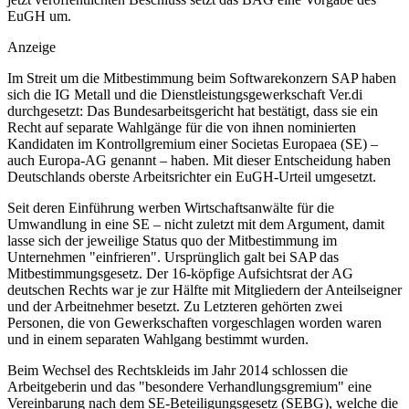
EuGH um.
Anzeige
Im Streit um die Mitbestimmung beim Softwarekonzern SAP haben
sich die IG Metall und die Dienstleistungsgewerkschaft Ver.di
durchgesetzt: Das Bundesarbeitsgericht hat bestätigt, dass sie ein
Recht auf separate Wahlgänge für die von ihnen nominierten
Kandidaten im Kontrollgremium einer Societas Europaea (SE) –
auch Europa-AG genannt – haben. Mit dieser Entscheidung haben
Deutschlands oberste Arbeitsrichter ein EuGH-Urteil umgesetzt.
Seit deren Einführung werben Wirtschaftsanwälte für die
Umwandlung in eine SE – nicht zuletzt mit dem Argument, damit
lasse sich der jeweilige Status quo der Mitbestimmung im
Unternehmen "einfrieren". Ursprünglich galt bei SAP das
Mitbestimmungsgesetz. Der 16-köpfige Aufsichtsrat der AG
deutschen Rechts war je zur Hälfte mit Mitgliedern der Anteilseigner
und der Arbeitnehmer besetzt. Zu Letzteren gehörten zwei
Personen, die von Gewerkschaften vorgeschlagen worden waren
und in einem separaten Wahlgang bestimmt wurden.
Beim Wechsel des Rechtskleids im Jahr 2014 schlossen die
Arbeitgeberin und das "besondere Verhandlungsgremium" eine
Vereinbarung nach dem SE-Beteiligungsgesetz (SEBG), welche die