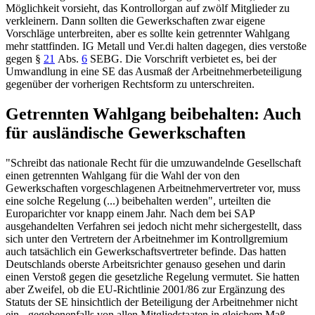
Möglichkeit vorsieht, das Kontrollorgan auf zwölf Mitglieder zu
verkleinern. Dann sollten die Gewerkschaften zwar eigene
Vorschläge ­unterbreiten, aber es sollte kein getrennter Wahlgang
mehr stattfinden. IG Metall und Ver.di halten dagegen, dies verstoße
gegen §
21
Abs.
6
SEBG. Die Vorschrift verbietet es, bei der
Umwandlung in eine SE das Ausmaß der Arbeitnehmerbeteiligung
gegenüber der vorherigen Rechtsform zu unterschreiten.
Getrennten Wahlgang beibehalten: Auch
für ausländische Gewerkschaften
"Schreibt das nationale Recht für die umzuwandelnde Gesellschaft
einen getrennten Wahlgang für die Wahl der von den
Gewerkschaften vorgeschlagenen Arbeitnehmervertreter vor, muss
eine solche Regelung (...) beibehalten werden", urteilten die
Europarichter vor knapp einem Jahr. Nach dem bei SAP
ausgehandelten Verfahren sei jedoch nicht mehr sichergestellt, dass
sich unter den Vertretern der Arbeitnehmer im Kontrollgremium
auch tatsächlich ein Gewerkschaftsvertreter befinde. Das hatten
Deutschlands oberste Arbeitsrichter genauso gesehen und darin
einen Verstoß gegen die gesetzliche Regelung vermutet. Sie hatten
aber Zweifel, ob die EU-Richtlinie 2001/86 zur Ergänzung des
Statuts der SE hinsichtlich der Beteiligung der Arbeitnehmer nicht
ein - gegebenenfalls von allen Mitgliedstaaten in gleichem Maß