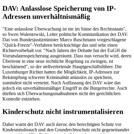
DAV: Anlasslose Speicherung von IP-
Adressen unverhältnismäßig
"Eine anlasslose Überwachung ist nie im Sinne des Rechtsstaats",
so Swen Walentowski, Leiter politische Kommunikation des DAV.
Das von Bundesjustizminister Marco Buschmann vorgeschlagene
"Quick-Freeze"-Verfahren berücksichtige das und sehe einen
Richtervorbehalt vor. "Nach Jahren der Debatte hat der
EuGH
die
Vorratsdatenspeicherung ausgeräumt. Dass nun versucht wird, deren
Überreste in eine neue rechtliche Regelung zu zwingen, ist
beschämend", so der stellvertretende Hauptgeschäftsführer. Die
Luxemburger Richter hatten die Möglichkeit, IP-Adressen zur
Bekämpfung schwerer Kriminalität anlasslos zu speichern,
zumindest nicht verneint. Nach Auffassung des DAV wäre das
jedoch ein unverhältnismäßiger Eingriff in die Bürgerrechte. Auch
dürften sich Überwachungsmaßnahmen nicht der gerichtlichen
Kontrolle entziehen.
Kinderschutz nicht instrumentalisieren
Daher warnt der DAV auch davor, den berechtigten Schutz vor
Kindesmissbrauch und den Grundrechtsschutz nicht gegeneinander