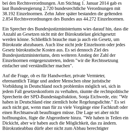
bei den Rechtsverordnungen. Am Stichtag 1. Januar 2014 gab es
laut Bundesregierung 2.720 bundesrechtliche Verordnungen mit
38.192 Einzelnormen. Zehn Jahre später bestanden die geltenden
2.854 Rechtsverordnungen des Bundes aus 44.272 Einzelnormen.
Ein Sprecher des Bundesjustizministeriums wies darauf hin, dass die
Anzahl an Gesetzen nicht mit der Bürokratielast gleichgesetzt
werden könne. Schließlich brauche man ja auch ein Gesetz, um
Bürokratie abzubauen. Auch löse nicht jede Einzelnorm oder jedes
Gesetz bürokratische Kosten aus. Es sei dennoch Ziel des
Bundesjustizministeriums, dem weiteren Anstieg der Zahl der
Einzelnormen entgegenzutreten, indem "wir die Rechtssetzung
einfacher und verständlicher machen".
Auf die Frage, ob es für Handwerker, private Vermieter,
ehrenamtlich Tätige und andere Menschen ohne juristische
Vorbildung in Deutschland noch problemlos möglich sei, sich in
jedem Fall gesetzeskonform zu verhalten, räumte die rechtspolitische
Sprecherin der SPD-Bundestagsfraktion, Sonja Eichwede, ein: "Wir
haben in Deutschland eine ziemlich hohe Regelungsdichte." Es sei
auch nicht gut, wenn man für zu viele Vorgänge eine Fachkraft oder
einen Rechtsanwalt beauftragen müsse. Die Lage sei aber nicht
hoffnungslos, fügte die Abgeordnete hinzu. "Wir haben in Teilen ein
Dickicht, aber wir haben auch die Möglichkeit, das zu ändern.
Bürokratieabbau dürfe aber nicht zum Abbau berechtigter