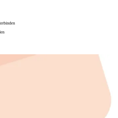
terbinden
den