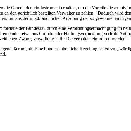
en die Gemeinden ein Instrument erhalten, um die Vorteile dieser missb
n an den gerichtlich bestellten Verwalter zu zahlen. "Dadurch wird de
len, um aus der missbräuchlichen Ausübung der so gewonnenen Eigentü
f forderte der Bundesrat, durch eine Verordnungsermächtigung im neue
Gemeinden etwa aus Gründen der Haftungsvermeidung verfrüht Anträge a
eitlichen Zwangsverwaltung in ihr Bietverhalten einpreisen werden".
egenäußerung ab. Eine bundeseinheitliche Regelung sei vorzugswürdig, 
ind.