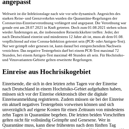
angepasst
Weltweit ist die Infektionslage nach wie vor sehr dynamisch. Angesichts des
starken Reise- und Grenzverkehrs wurden die Quarantäne-Regelungen der
Coronavirus-Einreiseverordnung verlängert und angepasst. Die Verordnung war
gerade erst am 28.07.2021 in Kraft getreten. Doch zum 01.08.2021 stehen schon
wieder Änderungen an, die insbesondere Reiserückkehrer treffen: Jeder, der
nach Deutschland einreist und mindestens 12 Jahre alt ist, muss ab dem 01.08.
verpflichtend auf eine Corona-Infektion getestet sein (PCR- oder Antigen-Test).
Nur wer geimpft oder genesen ist, kann darauf bei entsprechendem Nachweis
verzichten. Das negative Testergebnis darf bei einem PCR-Test maximal 72
Stunden, bei einem Antigen-Test maximal 48 Stunden alt sein. Für Hochrisiko-
und Virusvarianten-Gebiete gelten erweiterte Regelungen.
Einreise aus Hochrisikogebiet
Einreisende, die sich in den letzten zehn Tagen vor der Einreise
nach Deutschland in einem Hochrisiko-Gebiet aufgehalten haben,
müssen sich vor der Einreise elektronisch über die digitale
Einreiseanmeldung registrieren. Zudem müssen sie bei der Einreise
ein aktuell negatives Testergebnis vorweisen können und sich
unverzüglich auf eigene Kosten für einen Zeitraum von mindestens
zehn Tagen in Quarantäne begeben. Die letzten beiden Vorschriften
gelten nicht für vollständig Geimpfte und Genesene. Wer in
Quarantäne muss, kann diese frühestens nach dem fünften Tag