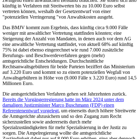
zwingend einen anwaltlichen Beistand brauchen. Sie sollen sich also
künftig in Verfahren mit Streitwerten bis zu 10.000 Euro selbst
vertreten können, weshalb der Gesetzentwurf von einer
"potenziellen Verringerung "von Anwaltskosten ausgeht.
Das BMJV kommt zum Ergebnis, dass künftig circa 9.000 Fälle
weniger mit anwaltlicher Vertretung stattfinden könnten; eine
Steigerung der Anzahl von Mandaten, in denen auch vor dem AG
eine anwaltliche Vertretung stattfindet, von aktuell 68% auf künftig
75% ist dabei ebenso eingerechnet wie rund 7.000 zusätzliche
Berufungs- und Beschwerdeverfahren gegen (mehr)
amtsgerichtliche Entscheidungen. Durchschnittliche
Rechtsanwaltsgebühren für beide Parteien beziffert das Ministerium
auf 3.220 Euro und kommt so zu einem potenziellen Wegfall von
Anwaltsgebühren in Höhe von (9.000 Fälle x 3.220 Euro) rund 14,5
Millionen Euro.
Die amtsgerichtlichen Verfahren gehen seit Jahrzehnten zurück.
Bereits die Vorgängerregierung hatte im März 2024 unter dem
damaligen Justizminister Marco Buschmann (FDP) einen
Referentenentwurf vorgelegt
, um einerseits durch höhere Streitwerte
die Amtsgerichte abzusichern und so den Zugang zum Recht
sicherzustellen sowie andererseits durch mehr
Spezialzuständigkeiten für mehr Spezialisierung in der Justiz zu
sorgen. Die Ampelregierung wollte die amtsgerichtliche
Zuständigkeit dabei nur auf 8.000 Euro erhöhen, ging aber dennoch