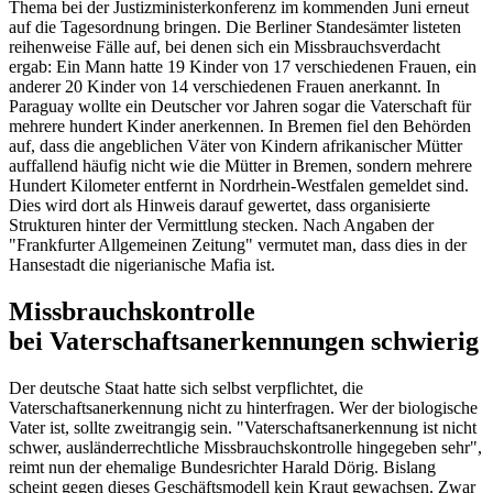
Thema bei der Justizministerkonferenz im kommenden Juni erneut
auf die Tagesordnung bringen. Die Berliner Standesämter listeten
reihenweise Fälle auf, bei denen sich ein Missbrauchsverdacht
ergab: Ein Mann hatte 19 Kinder von 17 verschiedenen Frauen, ein
anderer 20 Kinder von 14 verschiedenen Frauen anerkannt. In
Paraguay wollte ein Deutscher vor Jahren sogar die Vaterschaft für
mehrere hundert Kinder anerkennen. In Bremen fiel den Behörden
auf, dass die angeblichen Väter von Kindern afrikanischer Mütter
auffallend häufig nicht wie die Mütter in Bremen, sondern mehrere
Hundert Kilometer entfernt in Nordrhein-Westfalen gemeldet sind.
Dies wird dort als Hinweis darauf gewertet, dass organisierte
Strukturen hinter der Vermittlung stecken. Nach Angaben der
"Frankfurter Allgemeinen Zeitung" vermutet man, dass dies in der
Hansestadt die nigerianische Mafia ist.
Missbrauchskontrolle
bei Vaterschaftsanerkennungen schwierig
Der deutsche Staat hatte sich selbst verpflichtet, die
Vaterschaftsanerkennung nicht zu hinterfragen. Wer der biologische
Vater ist, sollte zweitrangig sein. "Vaterschaftsanerkennung ist nicht
schwer, ausländerrechtliche Missbrauchskontrolle hingegeben sehr",
reimt nun der ehemalige Bundesrichter Harald Dörig. Bislang
scheint gegen dieses Geschäftsmodell kein Kraut gewachsen. Zwar