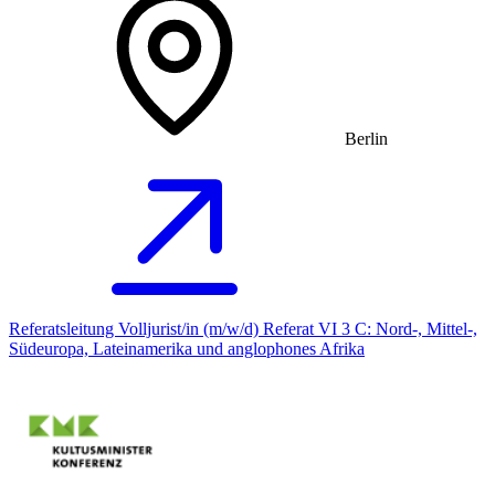
Berlin
Referatsleitung Volljurist/in (m/w/d) Referat VI 3 C: Nord-, Mittel-,
Südeuropa, Lateinamerika und anglophones Afrika