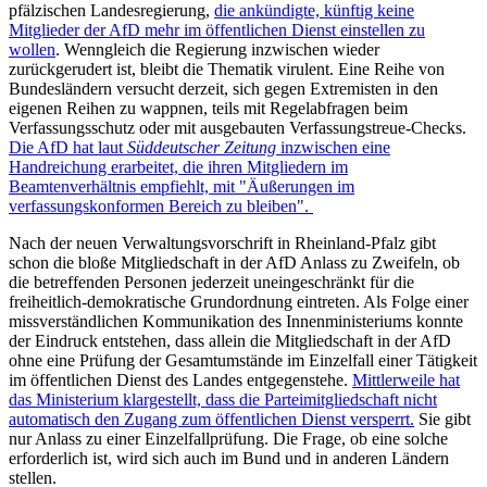
pfälzischen Landesregierung,
die ankündigte, künftig keine
Mitglieder der AfD mehr im öffentlichen Dienst einstellen zu
wollen
. Wenngleich die Regierung inzwischen wieder
zurückgerudert ist, bleibt die Thematik virulent. Eine Reihe von
Bundesländern versucht derzeit, sich gegen Extremisten in den
eigenen Reihen zu wappnen, teils mit Regelabfragen beim
Verfassungsschutz oder mit ausgebauten Verfassungstreue-Checks.
Die AfD hat laut
Süddeutscher Zeitung
inzwischen eine
Handreichung erarbeitet, die ihren Mitgliedern im
Beamtenverhältnis empfiehlt, mit "Äußerungen im
verfassungskonformen Bereich zu bleiben".
Nach der neuen Verwaltungsvorschrift in Rheinland-Pfalz gibt
schon die bloße Mitgliedschaft in der AfD Anlass zu Zweifeln, ob
die betreffenden Personen jederzeit uneingeschränkt für die
freiheitlich-demokratische Grundordnung eintreten. Als Folge einer
missverständlichen Kommunikation des Innenministeriums konnte
der Eindruck entstehen, dass allein die Mitgliedschaft in der AfD
ohne eine Prüfung der Gesamtumstände im Einzelfall einer Tätigkeit
im öffentlichen Dienst des Landes entgegenstehe.
Mittlerweile hat
das Ministerium klargestellt, dass die Parteimitgliedschaft nicht
automatisch den Zugang zum öffentlichen Dienst versperrt.
Sie gibt
nur Anlass zu einer Einzelfallprüfung. Die Frage, ob eine solche
erforderlich ist, wird sich auch im Bund und in anderen Ländern
stellen.