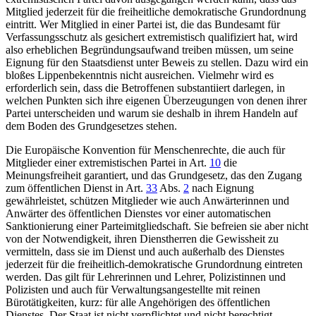
Mitglied jederzeit für die freiheitliche demokratische Grundordnung
eintritt. Wer Mitglied in einer Partei ist, die das Bundesamt für
Verfassungsschutz als gesichert extremistisch qualifiziert hat, wird
also erheblichen Begründungsaufwand treiben müssen, um seine
Eignung für den Staatsdienst unter Beweis zu stellen. Dazu wird ein
bloßes Lippenbekenntnis nicht ausreichen. Vielmehr wird es
erforderlich sein, dass die Betroffenen substantiiert darlegen, in
welchen Punkten sich ihre eigenen Überzeugungen von denen ihrer
Partei unterscheiden und warum sie deshalb in ihrem Handeln auf
dem Boden des Grundgesetzes stehen.
Die Europäische Konvention für Menschenrechte, die auch für
Mitglieder einer extremistischen Partei in
Art.
10
die
Meinungsfreiheit garantiert, und das Grundgesetz, das den Zugang
zum öffentlichen Dienst in
Art.
33
Abs.
2
nach Eignung
gewährleistet, schützen Mitglieder wie auch Anwärterinnen und
Anwärter des öffentlichen Dienstes vor einer automatischen
Sanktionierung einer Parteimitgliedschaft. Sie befreien sie aber nicht
von der Notwendigkeit, ihren Dienstherren die Gewissheit zu
vermitteln, dass sie im Dienst und auch außerhalb des Dienstes
jederzeit für die freiheitlich-demokratische Grundordnung eintreten
werden. Das gilt für Lehrerinnen und Lehrer, Polizistinnen und
Polizisten und auch für Verwaltungsangestellte mit reinen
Bürotätigkeiten, kurz: für alle Angehörigen des öffentlichen
Dienstes. Der Staat ist nicht verpflichtet und nicht berechtigt,