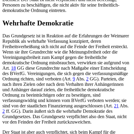
Personen zu beschäftigen, die nicht aktiv für seine freiheitlich-
demokratische Ordnung eintreten.
Wehrhafte Demokratie
Das Grundgesetz ist in Reaktion auf die Erfahrungen der Weimarer
Republik als wehrhafte Verfassung konzipiert, deren
Freiheitsverheißung sich nicht auf die Feinde der Freiheit erstreckt.
Wenn sie ihre Grundrechte wie die Meinungsfreiheit oder die
Vereinigungsfreiheit zum Kampf gegen die freiheitliche
demokratische Ordnung missbrauchen, verwirken sie aufgrund von
Art.
18
GG
diese Grundrechte nach Maßgabe einer
Entscheidung
des BVerfG
. Vereinigungen, die sich gegen die verfassungsmäßige
Ordnung richten, sind verboten (
Art.
9
Abs.
2
GG
). Parteien, die
nach ihren Zielen oder nach dem Verhalten ihrer Anhängerinnen
und Anhänger darauf zielen, die freiheitliche demokratische
Ordnung zu beeinträchtigen oder zu beseitigen, sind
verfassungswidrig und können vom
BVerfG
verboten werden; sie
sind von der staatlichen Finanzierung ausgeschlossen (
Art.
21
Abs.
2
ff. GG
). Darin äußert sich die wehrhafte Demokratie des
Grundgesetzes. Das Grundgesetz verpflichtet also den Staat, nicht
vor den Feinden der Freiheit zurückzuweichen.
Der Staat ist aber auch verpflichtet, sich beim Kampf für die