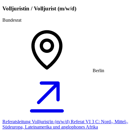
Volljuristin / Volljurist (m/w/d)
Bundesrat
Berlin
Referatsleitung Volljurist/in (m/w/d) Referat VI 3 C: Nord-, Mittel-,
Südeuropa, Lateinamerika und anglophones Afrika