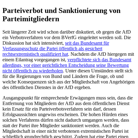
Parteiverbot und Sanktionierung von
Parteimitgliedern
Seit längerer Zeit wird schon darüber diskutiert, ob gegen die AfD
ein Verbotsverfahren vor dem
BVerfG
eingeleitet werden soll. Die
Diskussion hat sich intensiviert,
seit das Bundesamt für
Verfassungsschutz die Partei öffentlich als gesichert
rechtsextremistisch qualifiziert hat
. Nachdem die AfD hiergegen mit
einem Eilantrag vorgegangen ist,
verpflichtete sich das Bundesamt
allerdings, vor einer gerichtlichen Entscheidung seine Bewertung
nicht öffentlich zu wiederholen
. Unter diesen Umständen stellt sich
für die Regierungen von Bund und Ländern die Frage, ob und
welche Konsequenzen sich aus der Mitgliedschaft von Angehörigen
des öffentlichen Dienstes in der AfD ergeben.
Ausgangspunkt für entsprechende Erwägungen muss sein, dass die
Entfernung von Mitgliedern der AfD aus dem öffentlichen Dienst
kein Ersatz für ein Parteiverbotsverfahren sein darf, dessen
Erfolgsaussichten ungewiss erscheinen. Die hohen Hürden eines
solchen Verfahrens dürfen nicht dadurch umgangen werden, dass
statt der Partei ihre Mitglieder sanktioniert werden. Auch die
Mitgliedschaft in einer nicht verbotenen extremistischen Partei ist
schließlich grundrechtlich geschützt. Zudem hat eine Partei einen