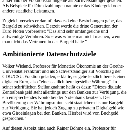
außerhalb der Fraktionskontingente als Sachverständiger geladen.
Als Beispiele für Direktzahlungen nannte er das Kindergeld oder
andere staatliche Leistungen.
Zugleich verwies er darauf, dass es keine Bestrebungen gebe, das
Bargeld zu schwächen. Derzeit werde die dritte Generation der
Euro-Noten vorbereitet: "Das sind sehr umfangreiche und
aufwendige Verfahren. So etwas würde man nicht machen, wenn
man nicht das Vertrauen in das Bargeld hätte."
Ambitionierte Datenschutzziele
Volker Wieland, Professor für Monetäre Ökonomie an der Goethe-
Universität Frankfurt und als Sachverständiger auf Vorschlag der
CDU/CSU-Fraktion geladen, erklärte, es gebe letztlich bereits einen
digitalen Euro, also "eine staatlich bereitgestellte Währung". In
seiner schriftlichen Stellungnahme heißt es dazu: "Dieses digitale
Zentralbankgeld steht allerdings nur den Banken zur Verfügung, die
ein entsprechendes Konto bei der Notenbank besitzen. Der
Bevölkerung der Währungsunion steht staatlicherseits nur Bargeld
zur Verfügung. Sie hat jedoch Zugang zu privatem Digitalgeld wie
etwa Giroeinlagen bei den Banken. Hierbei wird von Buchgeld
gesprochen."
Auf diesen Aspekt ging auch Rainer Böhme ein, Professor für