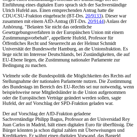
Einführung eines digitalen Euro sprach sich der Sachverständige
Ulrich Hufeld aus. Einen entsprechenden Antrag hatte die
CDU/CSU-Fraktion eingebracht (BT-Drs.
20/9133
). Dieser war
zusammen mit einem AfD-Antrag (BT-Drs.
20/9144
) Anlass der
Anhörung.
"Belasten Sie nicht das ordentliche
Gesetzgebungsverfahren in der Europäischen Union mit einem
Zustimmungsvorbehalt", appellierte Hufeld, Professor für
Öffentliches Recht und Steuerrecht an der Helmut Schmidt
Universität der Bundeswehr Hamburg, an die Unionsfraktion. Es
liege nicht im Interesse Deutschlands, bei Zuständigkeiten, die auf
EU-Ebene liegen, die Zustimmung nationaler Parlamente zur
Bedingung zu machen.
Vielmehr solle die Bundespolitik die Möglichkeiten des Rechts auf
Stellungnahme der nationalen Parlamente nutzen. Die Zustimmung
des Bundestags im Bereich des EU-Rechts sei nur notwendig, wenn
beispielsweise neue Mitgliedsländer in die Union aufgenommen
oder die Europäischen Verträge geändert werden sollen, sagte
Hufeld, der auf Vorschlag der SPD-Fraktion geladen war.
Der auf Vorschlag der AfD-Fraktion geladene
Sachverständige Philipp Bagus, Professor an der Universidad Rey
Juan Carlos in Madrid, hält einen digitalen Euro für überflüssig. Die
Bürger könnten ja schon digital zahlen mit Überweisungen und
Kreditkarten. Er wähnt einen digitalen Vorwand, das Bargeld